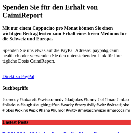
Spenden Sie für den Erhalt von
CaimiReport
Mit nur einem Cappucino pro Monat können Sie einen
wichtigen Beitrag leisten zum Erhalt eines freien Mediums für
die Schweiz und Europa.
Spenden Sie uns etwas auf die PayPal-Adresse: paypal@caimi-
health.ch oder verwenden Sie den untenstehenden Link für Ihre
tägliche Dosis CaimiReport.
Direkt zu PayPal
Suchbegriffe
#comedy #kabarett #swisscomedy #dadjokes #funny #lol #lmao #lmfao
#hilarious #laugh #laughing #fun #wacky #crazy #silly #witz #witze #joke
#jokes #joking #epic #haha #humor #witty #megaschwiizer #marcocaimi
Lastest Posts