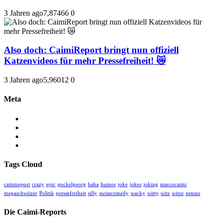
3 Jahren ago
7,874
66
0
Also doch: CaimiReport bringt nun offiziell
Katzenvideos für mehr Pressefreiheit! 😿
3 Jahren ago
5,960
12
0
Meta
Anmelden
Eintrags-Feed
Kommentar-Feed
WordPress.org
Tags Cloud
caimireport
crazy
epic
gockelgeorg
haha
humor
joke
jokes
joking
marcocaimi
megaschwiizer
Politik
pressefreiheit
silly
swisscomedy
wacky
witty
witz
witze
zensur
Die Caimi-Reports