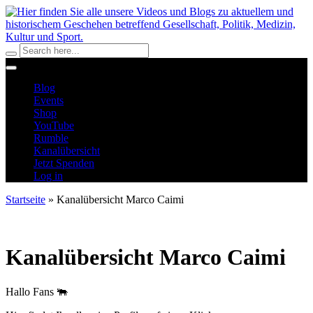
Blog
Events
Shop
YouTube
Rumble
Kanalübersicht
Jetzt Spenden
Log in
Startseite
»
Kanalübersicht Marco Caimi
Kanalübersicht Marco Caimi
Hallo Fans 🐃