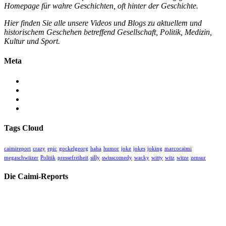
Homepage für wahre Geschichten, oft hinter der Geschichte.
Hier finden Sie alle unsere Videos und Blogs zu aktuellem und
historischem Geschehen betreffend Gesellschaft, Politik, Medizin,
Kultur und Sport.
Meta
Anmelden
Eintrags-Feed
Kommentar-Feed
WordPress.org
Tags Cloud
caimireport
crazy
epic
gockelgeorg
haha
humor
joke
jokes
joking
marcocaimi
megaschwiizer
Politik
pressefreiheit
silly
swisscomedy
wacky
witty
witz
witze
zensur
Die Caimi-Reports
Herzlich willkommen auf unserer kritischen unabhängigen Medien-
Homepage für wahre Geschichten, oft hinter der Geschichte.
Hier finden Sie alle unsere Videos und Blogs zu aktuellem und