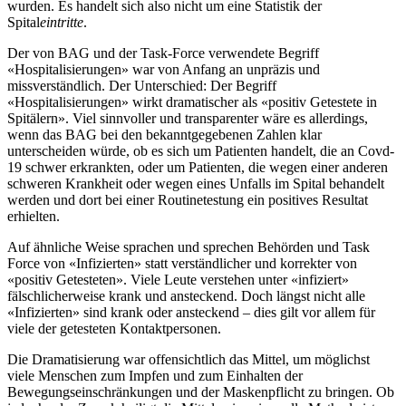
wurden. Es handelt sich also nicht um eine Statistik der
Spital
eintritte
.
Der von BAG und der Task-Force verwendete Begriff
«Hospitalisierungen» war von Anfang an unpräzis und
missverständlich. Der Unterschied: Der Begriff
«Hospitalisierungen» wirkt dramatischer als «positiv Getestete in
Spitälern». Viel sinnvoller und transparenter wäre es allerdings,
wenn das BAG bei den bekanntgegebenen Zahlen klar
unterscheiden würde, ob es sich um Patienten handelt, die an Covd-
19 schwer erkrankten, oder um Patienten, die wegen einer anderen
schweren Krankheit oder wegen eines Unfalls im Spital behandelt
werden und dort bei einer Routinetestung ein positives Resultat
erhielten.
Auf ähnliche Weise sprachen und sprechen Behörden und Task
Force von «Infizierten» statt verständlicher und korrekter von
«positiv Getesteten». Viele Leute verstehen unter «infiziert»
fälschlicherweise krank und ansteckend. Doch längst nicht alle
«Infizierten» sind krank oder ansteckend – dies gilt vor allem für
viele der getesteten Kontaktpersonen.
Die Dramatisierung war offensichtlich das Mittel, um möglichst
viele Menschen zum Impfen und zum Einhalten der
Bewegungseinschränkungen und der Maskenpflicht zu bringen. Ob