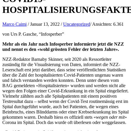
HOSPITALISIERUNGSFAKT
Marco Caimi
/
Januar 13, 2022
/
Uncategorized
/
Ansichten:
6.361
von Urs P. Gasche, “Infosperber”
Mehr als ein Jahr nach Infosperber informierte jetzt die NZZ
und nennt es den «wohl grössten Fehler der letzten Jahre».
NZZ-Redaktor Barnaby Skinner, seit 2020 als Ressortleiter
zuständig für die Visualisierung von Daten, informiert die NZZ-
Leserschaft erst jetzt darüber, dass seine veröffentlichten Statistiken
über die Zahl der hospitalisierten Covid-Patienten ungenau waren
und falsch verstanden werden konnten. Denn unter diesen vom
BAG gemeldeten «Hospitalisierten» wurden und werden nicht alle
wegen den Folgen einer Covid-Erkrankung in ein Spital eingeliefert.
Vielmehr zählten auch alle Spitalpatienten mit einem positiven
Testresultat dazu – selbst wenn der Covid-Test routinemässig erst im
Spital durchgeführt wurde, auch bei Patienten, die wegen eines
Beinbruchs, eines Blinddarms oder einer Krebserkrankung ins Spital
gekommen waren. Deshalb hiess es offiziell stets «
wegen oder mit
»
Corona im Spital. Doch das wurde oft überlesen oder weggelassen.