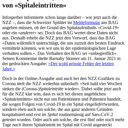
von «Spitaleintritten»
Infosperber informierte schon lange darüber – wie jetzt auch die
NZZ –, dass die Schweizer Spitäler im
Meldeformular
ans BAG
angeben müssen, ob der Grund des Spitalaufenthalts «
Covid-19
»
oder ein «
anderer
» sei. Doch das BAG wertet diese Daten nicht
aus. Deshalb erhebt die NZZ jetzt den Vorwurf, dass das BAG
«Daten
willentlich
unterschlägt, die uns zurzeit den besten Eindruck
vermitteln könnten, wie wir uns in der epidemiologischen Lage
verhalten sollten
.
». Das Verhalten des BAG sei «unbegreiflich».
Seinen Kommentar titelte Barnaby Skinner am 11. Januar 2021 in
der gedruckten Ausgabe:
«Der wohl grösste Fehler der letzten
Jahre.»
Doch in der Online-Ausgabe und auch bei den NZZ-Grafiken zu
Corona titelt die NZZ weiterhin unbedarft: «Seit bald vier Wochen
sinken die (Corona-)
Spitaleintritte
wieder». Dabei sollte jetzt auch
für die NZZ klar sein, dass es sich bei diesen angeblichen
«Spitaleintritten» nicht nur um Patientinnen und Patienten handelt,
die wegen Folgen von Covid-19 in ein Spital
eingeliefert
wurden,
sondern eben auch um solche, die aus ganz anderen Gründen
hospitalisiert und
erst im Spital
routinemässig auf Sars-CoV-2
getestet wurden. Oder auch um solche, die erst fünf oder noch mehr
Tage
nach
ihrem Spitaleintritt im Spital mit Covid angesteckt