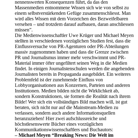
nennenswerten Konsequenzen führt, da das den
Massenmedien entnommene Wissen sich wie von selbst zu
einem selbstverstärkenden Gefüge zusammenschliesst. Man
wird alles Wissen mit dem Vorzeichen des Bezweifelbaren
versehen – und trotzdem darauf aufbauen, daran anschliessen
müssen”.
Die Medienwissenschaftler Uwe Krüger und Michael Meyen
stellten in verschiedenen vorzüglichen Studien fest, dass die
Einflussversuche von PR-Agenturen oder PR-Abteilungen
massiv zugenommen haben und dass die Grenze zwischen
PR und Journalismus immer mehr verschwimmt und PR-
Material immer öfter ungefiltert seinen Weg in die Medien
findet. In einigen Journalistenschulen werden die angehenden
Journalisten bereits in Propaganda ausgebildet. Ein weiteres
Problemfeld ist der zunehmende Einfluss von
Lobbyorganisationen aus Konzernen, Parteien und anderen
Institutionen. Medien bilden nicht die Wirklichkeit ab,
sondern Konstruktionen, sie formen die Realität nach ihrem
Bilde! Wer sich ein vollständiges Bild machen will, ist gut
beraten, sich nicht nur auf die Mainstream-Medien zu
verlassen, sondern auch andere Informationsquellen
heranzuziehen! Hier zwei aufschlussreiche und
höchstlesenswerte Bücher eines vorzüglichen
Kommunikationswissenschaftlers und Buchautors:
– Michael Meyen “Breaking News: Die Welt im