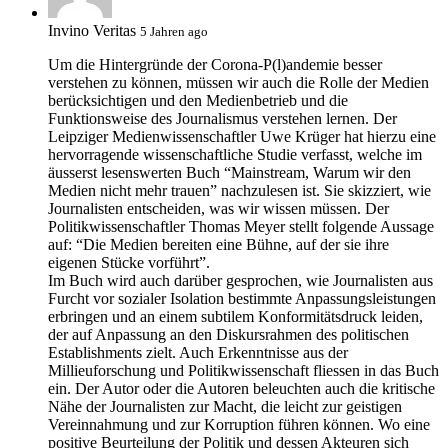
Invino Veritas
5 Jahren ago
Um die Hintergründe der Corona-P(l)andemie besser
verstehen zu können, müssen wir auch die Rolle der Medien
berücksichtigen und den Medienbetrieb und die
Funktionsweise des Journalismus verstehen lernen. Der
Leipziger Medienwissenschaftler Uwe Krüger hat hierzu eine
hervorragende wissenschaftliche Studie verfasst, welche im
äusserst lesenswerten Buch “Mainstream, Warum wir den
Medien nicht mehr trauen” nachzulesen ist. Sie skizziert, wie
Journalisten entscheiden, was wir wissen müssen. Der
Politikwissenschaftler Thomas Meyer stellt folgende Aussage
auf: “Die Medien bereiten eine Bühne, auf der sie ihre
eigenen Stücke vorführt”.
Im Buch wird auch darüber gesprochen, wie Journalisten aus
Furcht vor sozialer Isolation bestimmte Anpassungsleistungen
erbringen und an einem subtilem Konformitätsdruck leiden,
der auf Anpassung an den Diskursrahmen des politischen
Establishments zielt. Auch Erkenntnisse aus der
Millieuforschung und Politikwissenschaft fliessen in das Buch
ein. Der Autor oder die Autoren beleuchten auch die kritische
Nähe der Journalisten zur Macht, die leicht zur geistigen
Vereinnahmung und zur Korruption führen können. Wo eine
positive Beurteilung der Politik und dessen Akteuren sich