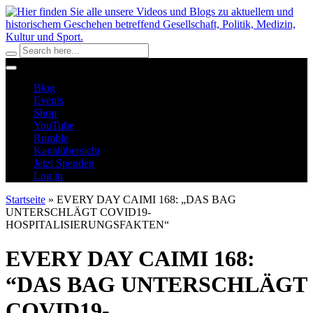
Blog
Events
Shop
YouTube
Rumble
Kanalübersicht
Jetzt Spenden
Log in
Startseite
»
EVERY DAY CAIMI 168: „DAS BAG
UNTERSCHLÄGT COVID19-
HOSPITALISIERUNGSFAKTEN“
EVERY DAY CAIMI 168:
“DAS BAG UNTERSCHLÄGT
COVID19-