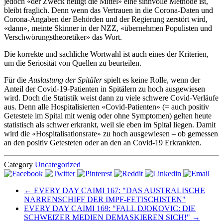
jedoch «der Zweck heiligt die Mittel» eine sinnvolle Methode ist,
bleibt fraglich. Denn wenn das Vertrauen in die Corona-Daten und
Corona-Angaben der Behörden und der Regierung zerstört wird,
«dann», meinte Skinner in der NZZ, «übernehmen Populisten und
Verschwörungstheoretiker» das Wort.
Die korrekte und sachliche Wortwahl ist auch eines der Kriterien,
um die Seriosität von Quellen zu beurteilen.
Für die
Auslastung der Spitäler
spielt es keine Rolle, wenn der
Anteil der Covid-19-Patienten in Spitälern zu hoch ausgewiesen
wird. Doch die Statistik weist dann zu viele schwere Covid-Verläufe
aus. Denn alle Hospitalisierten «Covid-Patienten» (= auch positiv
Getestete im Spital mit wenig oder ohne Symptomen) gelten heute
statistisch als schwer erkrankt, weil sie eben im Spital liegen. Damit
wird die «Hospitalisationsrate» zu hoch ausgewiesen – ob gemessen
an den positiv Getesteten oder an den an Covid-19 Erkrankten.
Category
Uncategorized
← EVERY DAY CAIMI 167: "DAS AUSTRALISCHE
NARRENSCHIFF DER IMPF-FETISCHISTEN"
EVERY DAY CAIMI 169: "FALL DJOKOVIC: DIE
SCHWEIZER MEDIEN DEMASKIEREN SICH!" →