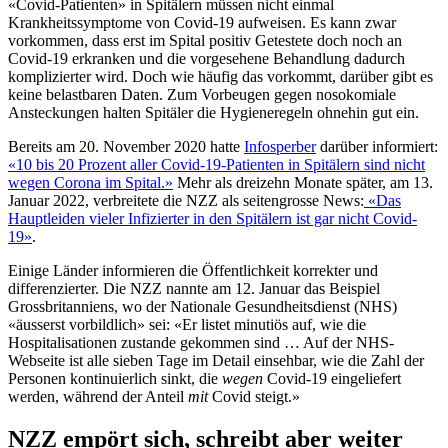
«Covid-Patienten» in Spitälern müssen nicht einmal
Krankheitssymptome von Covid-19 aufweisen. Es kann zwar
vorkommen, dass erst im Spital positiv Getestete doch noch an
Covid-19 erkranken und die vorgesehene Behandlung dadurch
komplizierter wird. Doch wie häufig das vorkommt, darüber gibt es
keine belastbaren Daten. Zum Vorbeugen gegen nosokomiale
Ansteckungen halten Spitäler die Hygieneregeln ohnehin gut ein.
Bereits am 20. November 2020 hatte
Infosperber
darüber informiert:
«10 bis 20 Prozent aller Covid-19-Patienten in Spitälern sind nicht
wegen Corona im Spital.»
Mehr als dreizehn Monate später, am 13.
Januar 2022, verbreitete die NZZ als seitengrosse News:
«Das
Hauptleiden vieler Infizierter in den Spitälern ist gar nicht Covid-
19»
.
Einige Länder informieren die Öffentlichkeit korrekter und
differenzierter. Die NZZ nannte am 12. Januar das Beispiel
Grossbritanniens, wo der Nationale Gesundheitsdienst (NHS)
«äusserst vorbildlich» sei: «Er listet minutiös auf, wie die
Hospitalisationen zustande gekommen sind … Auf der NHS-
Webseite ist alle sieben Tage im Detail einsehbar, wie die Zahl der
Personen kontinuierlich sinkt, die
wegen
Covid-19 eingeliefert
werden, während der Anteil
mit
Covid steigt.»
NZZ empört sich, schreibt aber weiter