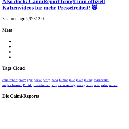
Also doch: CaimiReport bringt nun offiziell
Katzenvideos für mehr Pressefreiheit! 😿
3 Jahren ago
5,953
12
0
Meta
Anmelden
Eintrags-Feed
Kommentar-Feed
WordPress.org
Tags Cloud
caimireport
crazy
epic
gockelgeorg
haha
humor
joke
jokes
joking
marcocaimi
megaschwiizer
Politik
pressefreiheit
silly
swisscomedy
wacky
witty
witz
witze
zensur
Die Caimi-Reports
Herzlich willkommen auf unserer kritischen unabhängigen Medien-
Homepage für wahre Geschichten, oft hinter der Geschichte.
Hier finden Sie alle unsere Videos und Blogs zu aktuellem und
historischem Geschehen betreffend Gesellschaft, Politik, Medizin,