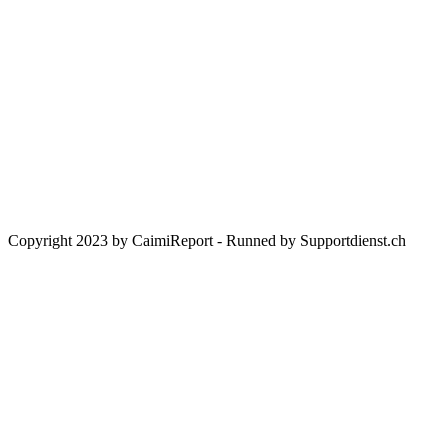
Kultur und Sport.
Spenden Sie für unsere Arbeit:
CHC Caimi Health Consulting AG
Neuweilerstrasse 101 | CH-4054 Basel
IBAN:
CH33 0023 3233 1748 2301 A
BIC:
UBSWCHZH80A
Bank:
UBS Switzerland AG, CH-8098 Zürich
Copyright 2023 by CaimiReport - Runned by Supportdienst.ch