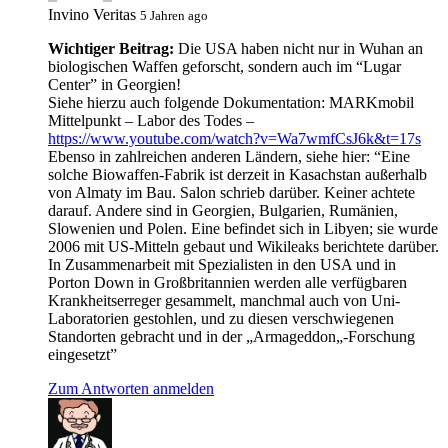
Invino Veritas
5 Jahren ago
Wichtiger Beitrag:
Die USA haben nicht nur in Wuhan an
biologischen Waffen geforscht, sondern auch im “Lugar
Center” in Georgien!
Siehe hierzu auch folgende Dokumentation: MARKmobil
Mittelpunkt – Labor des Todes –
https://www.youtube.com/watch?v=Wa7wmfCsJ6k&t=17s
Ebenso in zahlreichen anderen Ländern, siehe hier: “Eine
solche Biowaffen-Fabrik ist derzeit in Kasachstan außerhalb
von Almaty im Bau. Salon schrieb darüber. Keiner achtete
darauf. Andere sind in Georgien, Bulgarien, Rumänien,
Slowenien und Polen. Eine befindet sich in Libyen; sie wurde
2006 mit US-Mitteln gebaut und Wikileaks berichtete darüber.
In Zusammenarbeit mit Spezialisten in den USA und in
Porton Down in Großbritannien werden alle verfügbaren
Krankheitserreger gesammelt, manchmal auch von Uni-
Laboratorien gestohlen, und zu diesen verschwiegenen
Standorten gebracht und in der „Armageddon„-Forschung
eingesetzt”
Zum Antworten anmelden