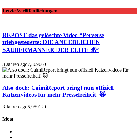
Letzte Veröffentlichungen
REPOST das gelöschte Video “Perverse
triebgesteuerte: DIE ANGEBLICHEN
SAUBERMÄNNER DER ELITE 💰”
3 Jahren ago
7,869
66
0
Also doch: CaimiReport bringt nun offiziell
Katzenvideos für mehr Pressefreiheit! 😿
3 Jahren ago
5,959
12
0
Meta
Anmelden
Eintrags-Feed