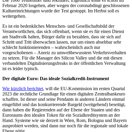
Die 1000 Teilnehmer sind rekrutiert. Eigentlich sollte es schon im
Februar 2020 losgehen, aber wegen der coronabdingt geschlossenen
Kultureinrichtungen wurde der Test gestoppt. Im Herbst soll es
weitergehen.
Es ist ein bedenkliches Menschen- und Gesellschaftsbild der
Verantwortlichen, das sich offenbart, wenn sie es f
ü
r einen Dienst
am Stadtvolk halten, B
ü
rger daf
ü
r zu bezahlen, dass sie sich auf
Schritt und Tritt
ü
berwachen lassen, nur um einen absehbar sehr
schlecht funktionierenden
–
wahrscheinlich auch nur
vorgeschobenen
–
Anreiz zu umweltbewusstem Verkehrsverhalten
zu setzen. F
ü
r die Manager des Silicon Valley und die mit diesen
verbandelten Digitalisierungsfreaks in der
ö
ffentlichen Verwaltung
ist es leider typisch.
Der digitale Euro: Das ideale Sozialkredit-Instrument
Wie k
ü
rzlich berichtet
, will die EU-Kommission im ersten Quartal
2023 die rechtliche Grundlage f
ü
r einen digitalen Zentralbankeuro
schaffen. Ist dieser und seine Pendants in anderen L
ä
ndern einmal
eingef
ü
hrt und das konkurrierende Bargeld (weitgehend) beseitigt,
dann haben die Regierenden auf der Ebene der Staaten und des
Euroraums den idealen Token f
ü
r ein Sozialkreditsystem an der
Hand. Systeme wie sie derzeit in Wien, Rom, Bologna und Bayern
ausprobiert werden, sind dann nur noch f
ü
r die regionale und lokale
Ebene n
ö
tig.