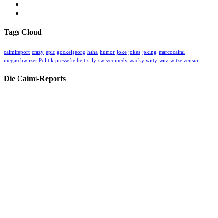
Kommentar-Feed
WordPress.org
Tags Cloud
caimireport
crazy
epic
gockelgeorg
haha
humor
joke
jokes
joking
marcocaimi
megaschwiizer
Politik
pressefreiheit
silly
swisscomedy
wacky
witty
witz
witze
zensur
Die Caimi-Reports
Herzlich willkommen auf unserer kritischen unabhängigen Medien-
Homepage für wahre Geschichten, oft hinter der Geschichte.
Hier finden Sie alle unsere Videos und Blogs zu aktuellem und
historischem Geschehen betreffend Gesellschaft, Politik, Medizin,
Kultur und Sport.
Spenden Sie für unsere Arbeit:
CHC Caimi Health Consulting AG
Neuweilerstrasse 101 | CH-4054 Basel
IBAN:
CH33 0023 3233 1748 2301 A
BIC:
UBSWCHZH80A