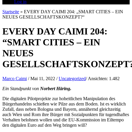
Log in
Startseite
»
EVERY DAY CAIMI 204: „SMART CITIES – EIN
NEUES GESELLSCHAFTSKONZEPT?“
EVERY DAY CAIMI 204:
“SMART CITIES – EIN
NEUES
GESELLSCHAFTSKONZEPT
Marco Caimi
/
Mai 11, 2022
/
Uncategorized
/
Ansichten:
1.482
Ein Standpunkt von
Norbert Häring.
Die digitalen Pilotprojekte zur hoheitlichen Manipulation des
B
ü
rgerhandelns schießen wie Pilze aus dem Boden. Ist es wirklich
Zufall, dass neben Bologna und Bayern, ann
ä
hernd gleichzeitig
auch Wien und Rom ihre B
ü
rger mit Sozialpunkten f
ü
r tugendhaftes
Verhalten belohnen wollen und die EU-Kommission im Eiltempo
den digitalen Euro auf den Weg bringen will?