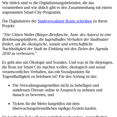
Wie
ü
blich sind es die Digitalisierungsbeh
ö
rden, die das
vorantreiben und wie
ü
blich gibt es den Zusammenhang mit einem
sogenannten Smart-City-Programm.
Die Digitalisierer der
Stadtverwaltung Roms schreiben
zu ihrem
Projekt:
“Die
Citizen Wallet
(Bü
rger-Brieftasche, Anm. des Autors) ist eine
Belohnungsplattform, die tugendhaftes Verhalten der Stadtnutzer
f
ö
rdert, um die
ö
kologische, soziale und wirtschaftliche
Nachhaltigkeit der Stadt im Einklang mit den Zielen der Agenda
2030 zu verbessern.
“
Es geht also um
Ö
kologie und Soziales. Und was ist f
ü
r diejenigen,
die Rom zur Smart City machen wollen,
ö
kologisch und sozial
verantwortliches Verhalten, das mit Sozialpunkten f
ü
r
Tugendhaftigkeit zu belohnen ist? F
ü
r den Anfang ist das:
Die Verwaltungsangestellten nicht zu behelligen und
stattdessen Dienste online in Anspruch zu nehmen und
danach zu bewerten, und
Tickets f
ü
r die Metro bargeldlos mit dem
ü
berwachungsfreundlichen tap&go-System kaufen.