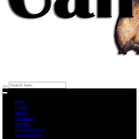
Blog
Events
Shop
YouTube
Rumble
Kanalübersicht
Jetzt Spenden