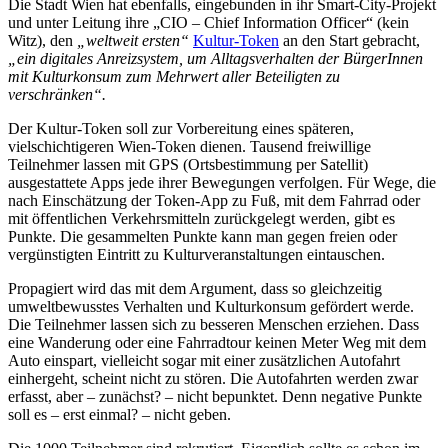
Die Stadt Wien hat ebenfalls, eingebunden in ihr Smart-City-Projekt
und unter Leitung ihre
„
CIO
–
Chief Information Officer
“ (kein
Witz), den
„
weltweit ersten“
Kultur-Token
an den Start gebracht,
„
ein digitales Anreizsystem, um Alltagsverhalten der B
ü
rgerInnen
mit Kulturkonsum zum Mehrwert aller Beteiligten zu
verschr
ä
nken
“
.
Der Kultur-Token soll zur Vorbereitung eines sp
ä
teren,
vielschichtigeren
Wien-Token
dienen. Tausend freiwillige
Teilnehmer lassen mit GPS (Ortsbestimmung per Satellit)
ausgestattete Apps jede ihrer Bewegungen verfolgen. F
ü
r Wege, die
nach Einsch
ä
tzung der Token-App zu Fuß, mit dem Fahrrad oder
mit
ö
ffentlichen Verkehrsmitteln zur
ü
ckgelegt werden, gibt es
Punkte. Die gesammelten Punkte kann man gegen freien oder
verg
ü
nstigten Eintritt zu Kulturveranstaltungen eintauschen.
Propagiert wird das mit dem Argument, dass so gleichzeitig
umweltbewusstes Verhalten und Kulturkonsum gef
ö
rdert werde.
Die Teilnehmer lassen sich zu besseren Menschen erziehen. Dass
eine Wanderung oder eine Fahrradtour keinen Meter Weg mit dem
Auto einspart, vielleicht sogar mit einer zus
ä
tzlichen Autofahrt
einhergeht, scheint nicht zu st
ö
ren. Die Autofahrten werden zwar
erfasst, aber
–
zun
ä
chst?
–
nicht bepunktet. Denn negative Punkte
soll es
–
erst einmal?
–
nicht geben.