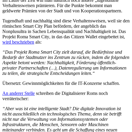
Im Laufe der Zeit will man nat
ü
rlich noch andere
„
tugendhafte“
Verhaltensweisen pr
ämieren. Fü
r die Punkte bekommt man
geldwerte Pr
ä
mien von der Stadt und von Kooperationspartnern.
Tugendhaft und nachhaltig sind diese Verhaltensweisen, weil sie den
r
ö
mischen Smart City Plan bef
ö
rdern, der angeblich das
Nonplusultra in Sachen Lebensqualit
ä
t und Nachhaltigkeit ist. Das
Projekt
Roma Smart City
, in das das
Citizen Wallet
eingebettet ist,
wird beschrieben
als:
“Das Projekt Roma Smart City zielt darauf, die Bed
ü
rfnisse und
Bedarfe der Stadtnutzer ins Zentrum zu r
ü
cken, indem die folgenden
Aspekte betont werden: Nachhaltigkeit, F
ö
rderung
ö
ffentlich-
privater Partnerschaften (
…
), Datenregulierung um Informationen
zu teilen, die strategische Entscheidungen leiten.
“
Übersetzt: Gewinnm
ö
glichkeiten f
ü
r die IT-Konzerne schaffen.
An anderer Stelle
schreiben die Digitalisierer Roms noch
verr
ä
terischer:
“Aber was ist eine intelligente Stadt? Die digitale Innovation ist
nicht ausschließlich ein technologisches Thema, denn sie betrifft
nicht nur die Verwaltung von Informationssystemen oder
Infrastrukturen, die Menschen, Sensoren oder Maschinen
miteinander verbinden. Es geht um die Schaffung eines neuen