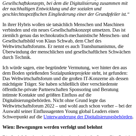
Gesellschaftskonzepts, bei dem die Digitalisierung zusammen mit
der nachhaltigen Entwicklung und der sozialen und
geschlechtsspezifischen Eingliederung einer der Grundpfeiler ist.
“
In ihrer Hybris wollen sie tats
ä
chlich Menschen und Maschinen
verbinden und ein neues Gesellschaftskonzept umsetzen. Das ist
ziemlich genau das technokratisch-mechanistische Menschen- und
Gesellschaftsbild von Klaus Schwab, dem Chef des
Weltwirtschaftsforums. Er nennt es auch Transhumanismus, die
Überwindung der menschlichen und gesellschaftlichen Schw
ä
chen
durch Technik.
Ich w
ü
rde sagen, eine begr
ü
ndete Vermutung, wer hinter den aus
dem Boden sprießenden Sozialpunkteprojekte steht, ist gefunden:
Das Weltwirtschaftsforum und die großen IT-Konzerne als dessen
m
ä
chtigste Tr
ä
ger. Sie haben schließlich
ü
ber verschiedenste
ö
ffentliche-private Partnerschaften Sponsoring und Beratung
intimste Kontakte und größten Einfluss auf die
Digitalisierungsbeh
ö
rden. Nicht ohne Grund legte das
Weltwirtschaftsforum 2022
–
und wohl auch schon vorher
–
bei der
Auswahl seiner Einflussagenten
Young global Leaders
einen
Schwerpunkt auf die
Unterwanderung der Digitalisierungsbeh
ö
rden
.
Wien: Bewegungen werden verfolgt und belohnt