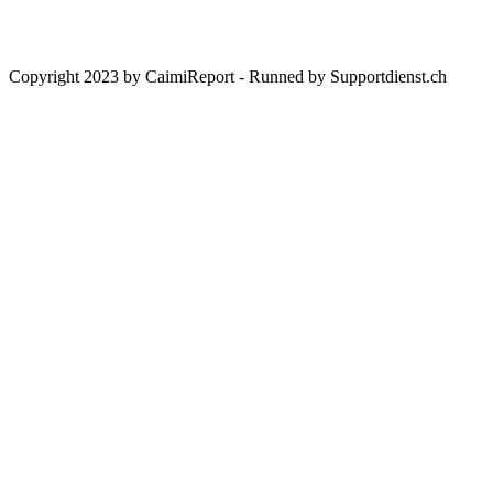
Bank:
UBS Switzerland AG, CH-8098 Zürich
Copyright 2023 by CaimiReport - Runned by Supportdienst.ch