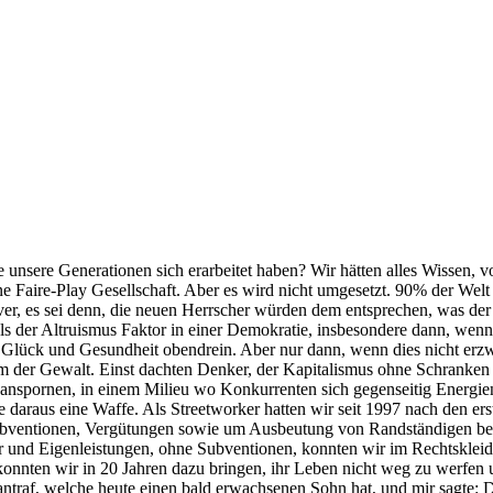
unsere Generationen sich erarbeitet haben? Wir hätten alles Wissen, vo
ne Faire-Play Gesellschaft. Aber es wird nicht umgesetzt. 90% der Wel
 es sei denn, die neuen Herrscher würden dem entsprechen, was der Da
ls der Altruismus Faktor in einer Demokratie, insbesondere dann, wen
Glück und Gesundheit obendrein. Aber nur dann, wenn dies nicht erz
orm der Gewalt. Einst dachten Denker, der Kapitalismus ohne Schrank
tt anspornen, in einem Milieu wo Konkurrenten sich gegenseitig Energ
de daraus eine Waffe. Als Streetworker hatten wir seit 1997 nach den 
Subventionen, Vergütungen sowie um Ausbeutung von Randständigen be
 und Eigenleistungen, ohne Subventionen, konnten wir im Rechtskleid
onnten wir in 20 Jahren dazu bringen, ihr Leben nicht weg zu werfen
 antraf, welche heute einen bald erwachsenen Sohn hat, und mir sagte: 