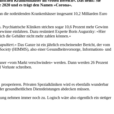
eutschen Krankenhäuser im »roten Bereich«. Das heißt: Sie
re 2020 und es trägt den Namen »Corona«.
e an die notleidenden Krankenhäuser insgesamt 10,2 Milliarden Euro
. Psychiatrische Kliniken strichen sogar 10,6 Prozent mehr Gewinn
Gewinne einfahren. Dazu resümiert Experte Boris Augurzky: »Hier
ch die Gehälter nicht mehr zahlen können.«
apultiert
.« Das Ganze ist ein jährlich erscheinender Bericht, der vom
Society
(HIMMS), also einer Gesundheitsvorsorge, Informations- und
enhäuser »vom Markt verschwinden« werden. Dann werden 26 Prozent
 Verluste schreiben.
prosperieren. Privaten Spezialkliniken wird es ebenfalls wunderbar
 der gesundheitlichen Dienstleistungen abdecken müssen.
gung nehmen immer noch zu. Logisch wäre also eigentlich ein stetiger