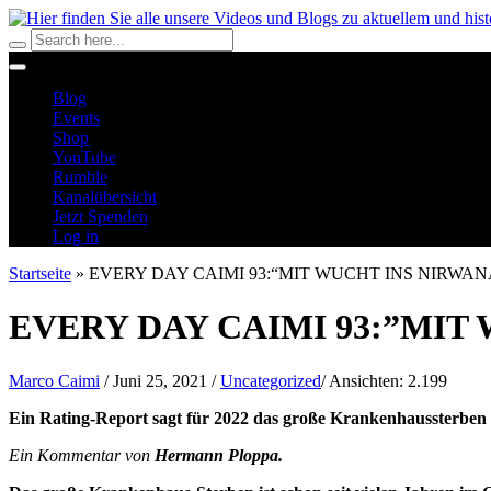
Blog
Events
Shop
YouTube
Rumble
Kanalübersicht
Jetzt Spenden
Log in
Startseite
»
EVERY DAY CAIMI 93:“MIT WUCHT INS NIRWAN
EVERY DAY CAIMI 93:”MIT
Marco Caimi
/
Juni 25, 2021
/
Uncategorized
/
Ansichten:
2.199
Ein Rating-Report sagt für 2022 das große Krankenhaussterben 
Ein Kommentar von
Hermann Ploppa.