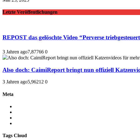
Letzte Veröffentlichungen
REPOST das gelöschte Video “Perverse triebge
3 Jahren ago
7,877
66
0
Also doch: CaimiReport bringt nun offiziell Katzenvid
3 Jahren ago
5,962
12
0
Meta
Anmelden
Eintrags-Feed
Kommentar-Feed
WordPress.org
Tags Cloud