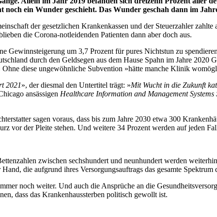
ange. Allein im Jahr 2019 befanden sich dreizehn Prozent aller d
icht noch ein Wunder geschieht. Das Wunder geschah dann im Jah
emeinschaft der gesetzlichen Krankenkassen und der Steuerzahler zahlt
h blieben die Corona-notleidenden Patienten dann aber doch aus.
ne Gewinnsteigerung um 3,7 Prozent für pures Nichtstun zu spendieren
 Deutschland durch den Geldsegen aus dem Hause Spahn im Jahre 2020 
t.« Ohne diese ungewöhnliche Subvention »hätte manche Klinik womögli
rt 2021
», der diesmal den Untertitel trägt: »
Mit Wucht in die Zukunft kat
 Chicago ansässigen
Healthcare Information and Management Systems 
erichterstatter sagen voraus, dass bis zum Jahre 2030 etwa 300 Krank
urz vor der Pleite stehen. Und weitere 34 Prozent werden auf jeden Fall
t Bettenzahlen zwischen sechshundert und neunhundert werden weiterhin 
er Hand, die aufgrund ihres Versorgungsauftrags das gesamte Spektrum
rt immer noch weiter. Und auch die Ansprüche an die Gesundheitsversor
nen, dass das Krankenhaussterben politisch gewollt ist.