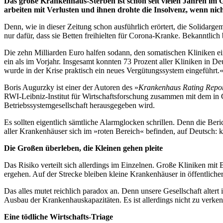
Das große Krankenhaus-Sterben ist schon seit vielen Jahren im G
arbeiten mit Verlusten und ihnen drohte die Insolvenz, wenn n
Denn, wie in dieser Zeitung schon ausführlich erörtert, die Solidarg
nur dafür, dass sie Betten freihielten für Corona-Kranke. Bekanntlic
Die zehn Milliarden Euro halfen sodann, den somatischen Kliniken ei
ein als im Vorjahr. Insgesamt konnten 73 Prozent aller Kliniken in
wurde in der Krise praktisch ein neues Vergütungssystem eingeführ
Boris Augurzky ist einer der Autoren des »
Krankenhaus Rating Repo
RWI-Leibniz-Institut für Wirtschaftsforschung zusammen mit dem in
Betriebssystemgesellschaft herausgegeben wird.
Es sollten eigentlich sämtliche Alarmglocken schrillen. Denn die B
aller Krankenhäuser sich im »roten Bereich« befinden, auf Deutsch: k
Die Großen überleben,
die Kleinen gehen pleite
Das Risiko verteilt sich allerdings im Einzelnen. Große Kliniken mi
ergehen. Auf der Strecke bleiben kleine Krankenhäuser in öffentlich
Das alles mutet reichlich paradox an. Denn unsere Gesellschaft alte
Ausbau der Krankenhauskapazitäten. Es ist allerdings nicht zu verken
Eine tödliche Wirtschafts-Triage