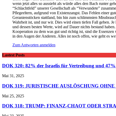
wenn jetzt alles so aussieht als würde alles den Bach runter ge
“Schlachtfeld” unserer Gesellschaft als “Verwundete” zusammen
Pflegeeltern, aufgrund von Existenzangst. Das Fehlen einer gut
Geranienstöcken stattfand, bin hin zum schlimmsten Missbrauch 
Wahrheit ist, und nur wir. Dies wird einen tiefen Fall geben. Je
und dessen besten Werte, wird auf Dauer nichts bestand haben.
Kooperation zu dem was gut und richtig ist, sind die Essenzen
in den Augen der Anderen. Alles ist noch offen, wie geht es we
Zum Antworten anmelden
Lastest Posts
DOK 320: 82% der Israelis für Vertreibung und 47% f
Mai 31, 2025
DOK 319: JURISTISCHE AUSLÖSCHUNG OHNE
Mai 25, 2025
DOK 318: TRUMP: FINANZ-CHAOT ODER STR
Mai 23, 2025