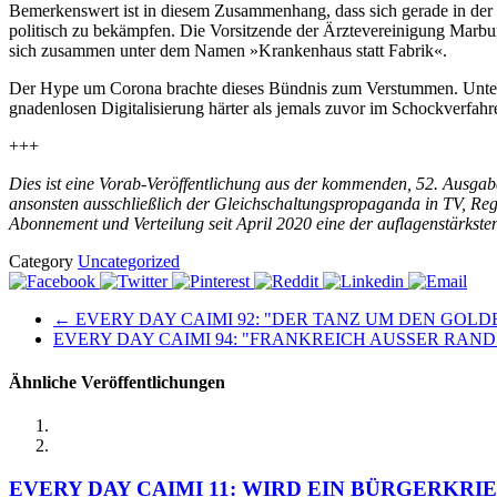
Bemerkenswert ist in diesem Zusammenhang, dass sich gerade in der
politisch zu bekämpfen. Die Vorsitzende der Ärztevereinigung Marbu
sich zusammen unter dem Namen »Krankenhaus statt Fabrik«.
Der Hype um Corona brachte dieses Bündnis zum Verstummen. Unter 
gnadenlosen Digitalisierung härter als jemals zuvor im Schockverfah
+++
Dies ist eine Vorab-Veröffentlichung aus der kommenden, 52. Ausga
ansonsten ausschließlich der Gleichschaltungspropaganda in TV, Re
Abonnement und Verteilung seit April 2020 eine der auflagenstärkste
Category
Uncategorized
← EVERY DAY CAIMI 92: "DER TANZ UM DEN GOL
EVERY DAY CAIMI 94: "FRANKREICH AUSSER RAN
Ähnliche Veröffentlichungen
EVERY DAY CAIMI 11: WIRD EIN BÜRGERKRI