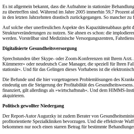
Es ist allgemein bekannt, dass die Aufnahme in stationäre Behandlu
zu übertreffen sind. Während im Jahre 2005 immerhin 59,7 Prozent a
in den letzten Jahrzehnten drastisch zurückgegangen. So mancher zu f
Auf solche eher unerfreulichen Aspekte des Kapazitätenabbaus geht d
Strukturveränderungen zu nutzen. Sie ahnen es schon: die implodiere
werden. Vorstellbar sind Medizinische Versorgungszentren, Fahrdienst
Digitalisierte Gesundheitsversorgung
Sprechstunden über Skype- oder Zoom-Konferenzen mit Ihrem Arzt. Am
Kümmerer« oder neudeutsch Case Manager, die speziell für Ihren Fal
stationär«. Und für das Gelingen dieses Vorhabens ist die elektronisch
Die Befunde und die hier vorgetragenen Problemlösungen des Kranken
eindeutig um die Steigerung der Profitabilität des Gesundheitswesen
finanziert, gilt allerdings als »wirtschaftsnah«. Und dem HIMMS-In
akquirieren.
Politisch gewollter Niedergang
Der Report-Autor Augurzky ist zudem Berater von Gesundheitsminister
profitorientierte Spezialkliniken bevorzugen. Und die effektivste Wa
bekommen nur noch einen starren Betrag für bestimmte Behandlungen