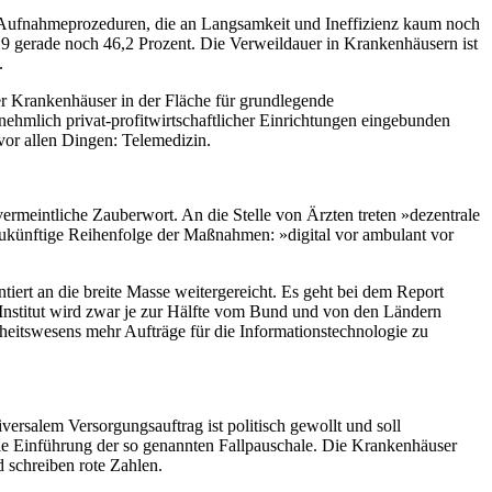
e Aufnahmeprozeduren, die an Langsamkeit und Ineffizienz kaum noch
9 gerade noch 46,2 Prozent. Die Verweildauer in Krankenhäusern ist
.
er Krankenhäuser in der Fläche für grundlegende
ehmlich privat-profitwirtschaftlicher Einrichtungen eingebunden
vor allen Dingen: Telemedizin.
meintliche Zauberwort. An die Stelle von Ärzten treten »dezentrale
zukünftige Reihenfolge der Maßnahmen: »digital vor ambulant vor
rt an die breite Masse weitergereicht. Es geht bei dem Report
z-Institut wird zwar je zur Hälfte vom Bund und von den Ländern
heitswesens mehr Aufträge für die Informationstechnologie zu
rsalem Versorgungsauftrag ist politisch gewollt und soll
 die Einführung der so genannten Fallpauschale. Die Krankenhäuser
schreiben rote Zahlen.