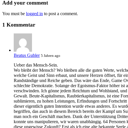
Add your comment
You must be
logged in
to post a comment.
1 Kommentar
Beatus Gubler
5 Jahren ago
Ueber das Mensch-Sein.
Wo bleibt der Mensch? Wo bleiben alle die guten Werte, welche 
welche Geist und Sinn erbaut, und unsere Herzen öffnet, für ei
Randständige und Reiche geben. Das wäre das Ende, Game Over,
schlechte Demokratie. Solange der Egoismus-Faktor höher ist a
verschwinden. Ich gönne jedem Reichtum und Wohlstand, und 
Gewalt. Beute-Kapitalismus, Raubtierkapitalismus, ist eine F
sublimieren, zu hohen Leistungen, Erfindungen und Fortschri
dieser eigentlich guten Intention wurde etwas anderes. Es wur
begriffen, das auch in diesem Bereich bereits der Kampf um 
man noch ein Geschäft machen. Dank der Unterstützung Dritter
konnte uns manipulieren, wir waren unabhängig. 64 Personen k
diese ungewisse Zukunft? Erst als ich eine alte bekannte Seele