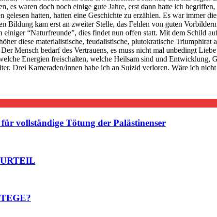
hen, es waren doch noch einige gute Jahre, erst dann hatte ich begriffen
 gelesen hatten, hatten eine Geschichte zu erzählen. Es war immer die
en Bildung kam erst an zweiter Stelle, das Fehlen von guten Vorbildern
einiger “Naturfreunde”, dies findet nun offen statt. Mit dem Schild au
 höher diese materialistische, feudalistische, plutokratische Triumphira
 Der Mensch bedarf des Vertrauens, es muss nicht mal unbedingt Liebe 
 welche Energien freischalten, welche Heilsam sind und Entwicklung, G
iter. Drei Kameraden/innen habe ich an Suizid verloren. Wäre ich nicht 
ür vollständige Tötung der Palästinenser
 URTEIL
ATEGE?