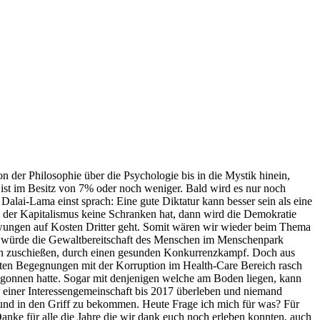
n der Philosophie über die Psychologie bis in die Mystik hinein,
t ist im Besitz von 7% oder noch weniger. Bald wird es nur noch
lai-Lama einst sprach: Eine gute Diktatur kann besser sein als eine
n der Kapitalismus keine Schranken hat, dann wird die Demokratie
wungen auf Kosten Dritter geht. Somit wären wir wieder beim Thema
en würde die Gewaltbereitschaft des Menschen im Menschenpark
ien zuschießen, durch einen gesunden Konkurrenzkampf. Doch aus
ersten Begegnungen mit der Korruption im Health-Care Bereich rasch
gonnen hatte. Sogar mit denjenigen welche am Boden liegen, kann
 einer Interessengemeinschaft bis 2017 überleben und niemand
 und in den Griff zu bekommen. Heute Frage ich mich für was? Für
Danke für alle die Jahre die wir dank euch noch erleben konnten, auch