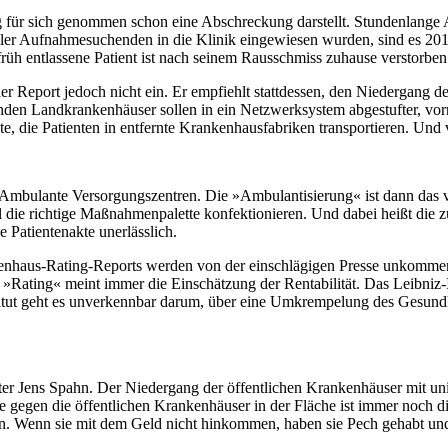
ng für sich genommen schon eine Abschreckung darstellt. Stundenlang
ller Aufnahmesuchenden in die Klinik eingewiesen wurden, sind es 201
rüh entlassene Patient ist nach seinem Rausschmiss zuhause verstorben
er Report jedoch nicht ein. Er empfiehlt stattdessen, den Niedergang d
nden Landkrankenhäuser sollen in ein Netzwerksystem abgestufter, vorn
e, die Patienten in entfernte Krankenhausfabriken transportieren. Und 
bulante Versorgungszentren. Die »Ambulantisierung« ist dann das ver
l die richtige Maßnahmenpalette konfektionieren. Und dabei heißt die 
e Patientenakte unerlässlich.
haus-Rating-Reports werden von der einschlägigen Presse unkommentie
s. »Rating« meint immer die Einschätzung der Rentabilität. Das Leibni
stitut geht es unverkennbar darum, über eine Umkrempelung des Gesund
 Jens Spahn. Der Niedergang der öffentlichen Krankenhäuser mit unive
ffe gegen die öffentlichen Krankenhäuser in der Fläche ist immer noch
. Wenn sie mit dem Geld nicht hinkommen, haben sie Pech gehabt und 