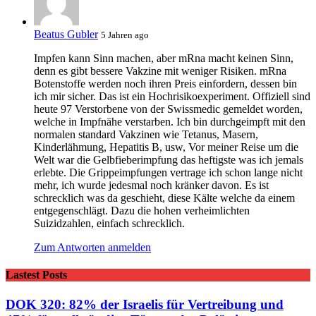
Beatus Gubler
5 Jahren ago
Impfen kann Sinn machen, aber mRna macht keinen Sinn,
denn es gibt bessere Vakzine mit weniger Risiken. mRna
Botenstoffe werden noch ihren Preis einfordern, dessen bin
ich mir sicher. Das ist ein Hochrisikoexperiment. Offiziell sind
heute 97 Verstorbene von der Swissmedic gemeldet worden,
welche in Impfnähe verstarben. Ich bin durchgeimpft mit den
normalen standard Vakzinen wie Tetanus, Masern,
Kinderlähmung, Hepatitis B, usw, Vor meiner Reise um die
Welt war die Gelbfieberimpfung das heftigste was ich jemals
erlebte. Die Grippeimpfungen vertrage ich schon lange nicht
mehr, ich wurde jedesmal noch kränker davon. Es ist
schrecklich was da geschieht, diese Kälte welche da einem
entgegenschlägt. Dazu die hohen verheimlichten
Suizidzahlen, einfach schrecklich.
Zum Antworten anmelden
Lastest Posts
DOK 320: 82% der Israelis für Vertreibung und