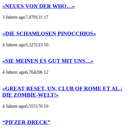
«NEUES VON DER WHO…»
3 Jahren ago
7,079
131
17
«DIE SCHAMLOSEN PINOCCHIOS»
4 Jahren ago
5,325
123
10
«SIE MEINEN ES GUT MIT UNS…»
4 Jahren ago
6,764
206
12
«GREAT RESET, UN, CLUB OF ROME ET AL.:
DIE ZOMBIE-WELT!»
4 Jahren ago
6,555
176
10
“PIFZER-DRECK”