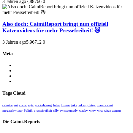
3 Jahren ago
7,887
66
0
Also doch: CaimiReport bringt nun offiziell
Katzenvideos für mehr Pressefreiheit! 😿
3 Jahren ago
5,967
12
0
Meta
Anmelden
Eintrags-Feed
Kommentar-Feed
WordPress.org
Tags Cloud
caimireport
crazy
epic
gockelgeorg
haha
humor
joke
jokes
joking
marcocaimi
megaschwiizer
Politik
pressefreiheit
silly
swisscomedy
wacky
witty
witz
witze
zensur
Die Caimi-Reports