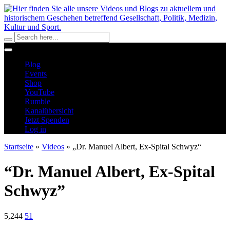
Blog
Events
Shop
YouTube
Rumble
Kanalübersicht
Jetzt Spenden
Log in
Startseite
»
Videos
»
„Dr. Manuel Albert, Ex-Spital Schwyz“
“Dr. Manuel Albert, Ex-Spital
Schwyz”
5,244
51