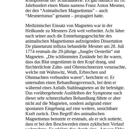
Komponente der Scharlatanerie. Es gab nämlich im 18.
Jahrhundert einen Mann namens Franz Anton Mesmer,
der den “Animalischen Magnetismus” – auch
“Mesmerismus” genannt – propagiert hatte.
Medizinischer Einsatz von Magneten war in der
Heilkunde zu Mesmers Zeit weit verbreitet. Acht Jahre
nach seiner auch die Entstehungsgeschichte des
animalischen Magnetismus aufzeigenden Dissertation
De planetarum influxu behandelte Mesmer am 28. Juli
1774 erstmals die 29-jährige „Jungfer Oesterlin“ mit
Magneten. „Die schlimmsten Zustände bei ihr waren,
dass das Blut ungestümm in den Kopf drang, und
fürchterlichste Zahn- und Ohrenschmerzen verursachte,
welche mit Wahnwitz, Wuth, Erbrechen und
Ohnmachten verbunden waren“, berichtete er. Er
unternahm einen Behandlungsversuch, bei dem er
während eines Anfalls Stahlmagneten an ihr befestigte.
Das vorübergehende Ausbleiben der Symptome nach
dieser sehr schmerzhaften Behandlung führte er aber
nicht auf die Magneten, sondern aufgrund einer
spontanen Eingebung auf eine weitere, unsichtbare
Kraft zurück. Den Begriff des animalischen
Magnetismus benutzte er erstmals, als er sich notierte,
dass er bei den Beschwerden einen zyklischen Verlauf