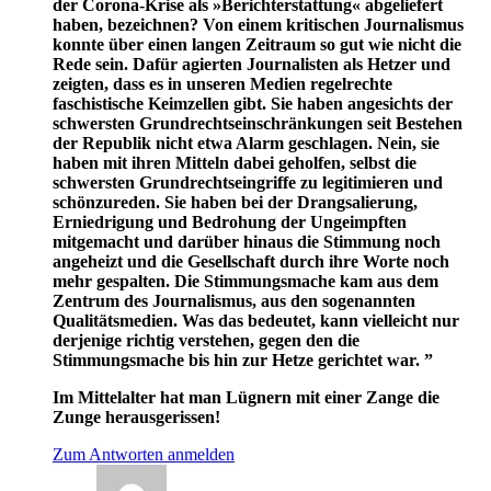
der Corona-Krise als »Bericht­erstattung« abgeliefert
haben, bezeichnen? Von einem kritischen Journalismus
konnte über einen langen Zeitraum so gut wie nicht die
Rede sein. Dafür agierten Journalisten als Hetzer und
zeigten, dass es in unseren Medien regelrechte
faschistische Keimzellen gibt. Sie haben angesichts der
schwersten Grundrechtseinschränkun­gen seit Bestehen
der Republik nicht etwa Alarm geschlagen. Nein, sie
haben mit ihren Mitteln dabei geholfen, selbst die
schwersten Grundrechtseingriffe zu legitimieren und
schönzureden. Sie haben bei der Drangsalierung,
Erniedrigung und Bedrohung der Ungeimpf­ten
mitgemacht und darüber hinaus die Stimmung noch
angeheizt und die Gesellschaft durch ihre Worte noch
mehr gespalten. Die Stimmungsmache kam aus dem
Zentrum des Journalismus, aus den sogenannten
Qualitätsmedien. Was das bedeutet, kann vielleicht nur
derjenige richtig verstehen, gegen den die
Stimmungsmache bis hin zur Hetze gerichtet war. ”
Im Mittelalter hat man Lügnern mit einer Zange die
Zunge herausgerissen!
Zum Antworten anmelden