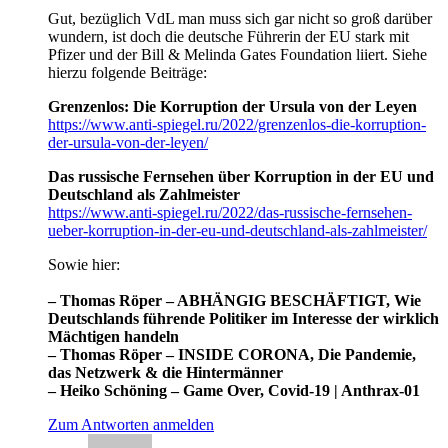
Gut, bezüglich VdL man muss sich gar nicht so groß darüber
wundern, ist doch die deutsche Führerin der EU stark mit
Pfizer und der Bill & Melinda Gates Foundation liiert. Siehe
hierzu folgende Beiträge:
Grenzenlos: Die Korruption der Ursula von der Leyen
https://www.anti-spiegel.ru/2022/grenzenlos-die-korruption-
der-ursula-von-der-leyen/
Das russische Fernsehen über Korruption in der EU und
Deutschland als Zahlmeister
https://www.anti-spiegel.ru/2022/das-russische-fernsehen-
ueber-korruption-in-der-eu-und-deutschland-als-zahlmeister/
Sowie hier:
– Thomas Röper – ABHÄNGIG BESCHÄFTIGT, Wie
Deutschlands führende Politiker im Interesse der wirklich
Mächtigen handeln
– Thomas Röper – INSIDE CORONA, Die Pandemie,
das Netzwerk & die Hintermänner
– Heiko Schöning – Game Over, Covid-19 | Anthrax-01
Zum Antworten anmelden