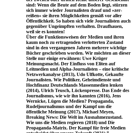
sind: Wenn die Beute auf dem Boden liegt, stürzen
sich immer wieder Journalisten drauf und »zer­
reißen« sie ihren Möglichkeiten gemäß vor aller
Öffentlichkeit. So haben sich viele Journalisten auch
gegenüber Ungeimpften verhal­ten. Draufhauen,
weil sie es konnten!
Über die Funktionsweisen der Medien und ihren
kaum noch zu ertragenden verlotterten Zustand
sind in den vergangenen Jahren mehrere wichtige
Bücher geschrieben worden. Wir möchten an dieser
Stelle nur einige erwähnen: Uwe Krüger
Meinungsmacht. Der Einfluss von Eliten auf
Leitmedien und Alpha-Journalisten – eine kri­tische
Netzwerkanalyse (2013), Udo Ulfkotte, Gekaufte
Journalisten. Wie Politiker, Geheimdienste und
Hochfinanz Deutschlands Massenmedien lenken
(2014), Ulrich Teusch, Lückenpresse. Das Ende des
Journalismus, wie wir ihn kannten (2016), Jens
Wernicke, Lügen die Medien? Propaganda,
Rudeljournalismus und der Kampf um die
öffentliche Meinung (2017), Michael Meyen,
Breaking News: Die Welt im Ausnahmezustand.
Wie uns die Medien regieren (2018) und Die
Propaganda-Matrix. Der Kampf für freie Medien