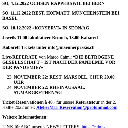
SO, 4.12.2022 OCHSEN RAPPERSWIL BEI BERN
SO, 11.12.2022 REST, HOFMATT, MÜNCHENSTEIN BEI
BASEL
SO, 18.12.2022 «KONSERVI» IN SEON/AG
Jeweils 11.00 fakultativer Brunch, 13.00 Kabarett
Kabarett-Tickets unter info@maennerpraxis.ch
Live-REFERATE
von Marco Caimi:
“DIE BETROGENE
GESELLSCHAFT – IST NACH DER PANDEMIE VOR
DER PANDEMIE?»
NOVEMBER 22: REST. MARSOEL, CHUR 20.00
UHR
NOVEMBER 22: RHEINAUSAAL,
ST.MARGRETHEN/SG
Ticket-Reservationen
à 40.- für unsere
Referatstour
in der 2.
Hälfte 2022 unter:
AtelierM11-Reservation@protonmail.com
Weitere Informationen:
LINK für ABO unseres NEWSLETTERS:
https://caimi-