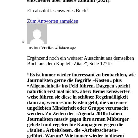
entscheidet über unsere Zukunft (2021).”
Ein absolut lesenswertes Buch!
Zum Antworten anmelden
Invino Veritas
4 Jahren ago
Ergänzend noch ein weiterer Ausschnitt aus demselben
Buch aus dem Kapitel “Zitate”, Seite 172ff:
“Es ist immer wieder interessant zu beobachten, wie
Journalisten gerne die Begriffe »Kosten« plus
»Allgemeinheit« ins Feld führen. Dagegen spricht
natürlich erst mal nichts, aber: Bemerkenswerter­
weise führen sie diese in schöner Regelmäßigkeit
dann an, wenn es um Kosten geht, die von einer
ungeliebten Minderheit oder Gruppe verursacht
werden. Zu Zeiten der »Agenda 2010« haben
Journalis­ten massiv gegen ihre armen Mitbürger
gehetzt und regelrechte Kampagnen gegen die
»faulen« Arbeitslosen, die »Arbeitsscheuen«
geführt. Warum? Wie immer wieder in diesem