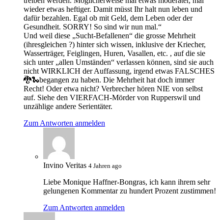
treiben werden. Möglicherweise mal etwas moderater, mal
wieder etwas heftiger. Damit müsst Ihr halt nun leben und
dafür bezahlen. Egal ob mit Geld, dem Leben oder der
Gesundheit. SORRY! So sind wir nun mal.“
Und weil diese „Sucht-Befallenen“ die grosse Mehrheit
(ihresgleichen ?) hinter sich wissen, inklusive der Kriecher,
Wasserträger, Feiglingen, Huren, Vasallen, etc. , auf die sie
sich unter „allen Umständen“ verlassen können, sind sie auch
nicht WIRKLICH der Auffassung, irgend etwas FALSCHES
🐉🐍begangen zu haben. Die Mehrheit hat doch immer
Recht! Oder etwa nicht? Verbrecher hören NIE von selbst
auf. Siehe den VIERFACH-Mörder von Rupperswil und
unzählige andere Serientäter.
Zum Antworten anmelden
Invino Veritas
4 Jahren ago
Liebe Monique Haffner-Bongras, ich kann ihrem sehr
gelungenen Kommentar zu hundert Prozent zustimmen!
Zum Antworten anmelden