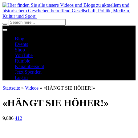
Blog
Events
Shop
YouTube
Rumble
Kanalübersicht
Jetzt Spenden
Log in
Startseite
»
Videos
»
«HÄNGT SIE HÖHER!»
«HÄNGT SIE HÖHER!»
9,886
412