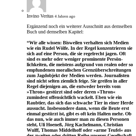
Invino Veritas
4 Jahren ago
Ergänzend noch ein weiterer Ausschnitt aus demselben
Buch und demselben Kapitel:
“Wir alle wissen: Bisweilen verhalten sich Medien
wie ein Rudel Wölfe. In der Regel konzentrieren sie
sich auf eine Person, die sie regelrecht jagen. Oft
sind es mehr oder weniger prominente Persön­
lichkeiten, die meistens aufgrund von realen oder so
empfundenen moralischen Grenzüberschreitungen
zum Jagdobjekt der Medien werden. Journalisten
sind nicht selten ziemlich feige. Sie greifen in aller
Regel diejenigen an, die entweder bereits vom
»Thron« gestürzt sind oder deren »Thron«
zumindest offensichtlich wackelt. Eben wie ein
Raubtier, das sich das schwache Tier in einer Herde
aus­sucht. Insbesondere dann, wenn die Beute erst
einmal gestürzt ist, gibt es oft kein Halten mehr. Ob
das nun, wie auch immer man zu diesen Personen
steht, Uli Hoeneß, Jörg Kachelmann, Christian
Wulff, Thomas Middelhoff oder »arme Teufel« aus
der zweiten oder dritten Reihe unserer Gesellschaft