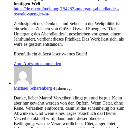
heutigen Welt
https://de.rt.com/meinung/154252-untergang-abendlandes-
oswald-spengler-in/
Zeitlosigkeit des Denkens und Sehens in der Weltpolitik ist
ein seltenes Zeichen von Größe. Oswald Spenglers “Der
Untergang des Abendlandes”, geschrieben vor genau einem
Jahrhundert, verdient dieses Prädikat. Das Werk liest sich, als
wäre es gestern entstanden.
Ebenfalls ein äußerst lesenswertes Buch!
Zum Antworten anmelden
Michael Scharenberg
4 Jahren ago
Danke, lieber Marco! Verzeihen klingt gut und ist gut. Kann
aber nur gewährt werden von den Opfern. Wenn Täter, ohne
Reue, Verzeihen einfordern, dann ist das scheinheilig bis zum
Abwinken. Und wenn eines Tages tstsächlich dasThema
Verzeihen aktuell wird, dann unter dieser obersten
Bedingung: was die Verantwortlichen, Täter, angerichtet