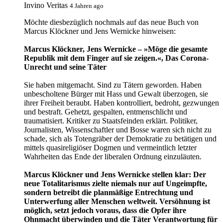
Invino Veritas
4 Jahren ago
Möchte diesbezüglich nochmals auf das neue Buch von
Marcus Klöckner und Jens Wernicke hinweisen:
Marcus Klöckner, Jens Wernicke – »Möge die gesamte
Republik mit dem Finger auf sie zeigen.«, Das Corona-
Unrecht und seine Täter
Sie haben mitgemacht. Sind zu Tätern geworden. Haben
unbescholtene Bürger mit Hass und Gewalt überzogen, sie
ihrer Freiheit beraubt. Haben kontrolliert, bedroht, gezwungen
und bestraft. Gehetzt, gespalten, entmenschlicht und
traumatisiert. Kritiker zu Staatsfeinden erklärt. Politiker,
Journalisten, Wissenschaftler und Bosse waren sich nicht zu
schade, sich als Totengräber der Demokratie zu betätigen und
mittels quasireligiöser Dogmen und vermeintlich letzter
Wahrheiten das Ende der liberalen Ordnung einzuläuten.
Marcus Klöckner und Jens Wernicke stellen klar: Der
neue Totalitarismus zielte niemals nur auf Ungeimpfte,
sondern betreibt die planmäßige Entrechtung und
Unterwerfung aller Menschen weltweit. Versöhnung ist
möglich, setzt jedoch voraus, dass die Opfer ihre
Ohnmacht überwinden und die Täter Verantwortung für