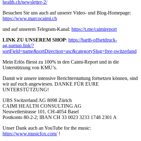
health.ch/newsletter-2/​
Besuchen Sie uns auch auf unserer Video- und Blog-Homepage:
https://www.marcocaimi.ch​
und auf unserem Telegram-Kanal:
https://t.me/caimireport​
LINK ZU UNSEREM SHOP
:
https://barth-offsetdruck-
ag.sumup.link/?
sortField=name&sortDirection=asc&categorySlug=free-switzerland
Mein Erlös fliesst zu 100% in den Caimi-Report und in die
Unterstützung von KMU’s.
Damit wir unsere intensive Berichterstattung fortsetzen können, sind
wir auf euch angewiesen. DANKE FÜR EURE
UNTERSTÜTZUNG!
UBS Switzerland AG 8098 Zürich
CAIMI HEALTH CONSULTING AG
Neuweilerstrasse 101, CH-4054 Basel
Postkonto 80-2-2; IBAN CH 33 0023 3233 1748 2301 A
Unser Dank auch an YouTube for the music:
https://www.musicfox.com/​
!