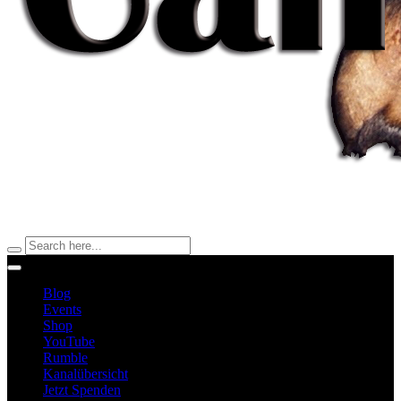
Blog
Events
Shop
YouTube
Rumble
Kanalübersicht
Jetzt Spenden