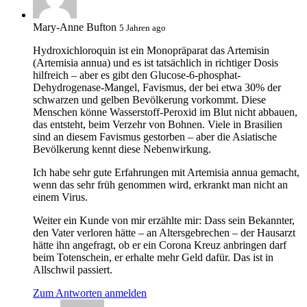
Mary-Anne Bufton
5 Jahren ago
Hydroxichloroquin ist ein Monopräparat das Artemisin
(Artemisia annua) und es ist tatsächlich in richtiger Dosis
hilfreich – aber es gibt den Glucose-6-phosphat-
Dehydrogenase-Mangel, Favismus, der bei etwa 30% der
schwarzen und gelben Bevölkerung vorkommt. Diese
Menschen könne Wasserstoff-Peroxid im Blut nicht abbauen,
das entsteht, beim Verzehr von Bohnen. Viele in Brasilien
sind an diesem Favismus gestorben – aber die Asiatische
Bevölkerung kennt diese Nebenwirkung.
Ich habe sehr gute Erfahrungen mit Artemisia annua gemacht,
wenn das sehr früh genommen wird, erkrankt man nicht an
einem Virus.
Weiter ein Kunde von mir erzählte mir: Dass sein Bekannter,
den Vater verloren hätte – an Altersgebrechen – der Hausarzt
hätte ihn angefragt, ob er ein Corona Kreuz anbringen darf
beim Totenschein, er erhalte mehr Geld dafür. Das ist in
Allschwil passiert.
Zum Antworten anmelden