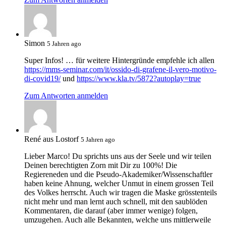
Simon
5 Jahren ago
Super Infos! … für weitere Hintergründe empfehle ich allen
https://mms-seminar.com/it/ossido-di-grafene-il-vero-motivo-
di-covid19/
und
https://www.kla.tv/5872?autoplay=true
Zum Antworten anmelden
René aus Lostorf
5 Jahren ago
Lieber Marco! Du sprichts uns aus der Seele und wir teilen
Deinen berechtigten Zorn mit Dir zu 100%! Die
Regiereneden und die Pseudo-Akademiker/Wissenschaftler
haben keine Ahnung, welcher Unmut in einem grossen Teil
des Volkes herrscht. Auch wir tragen die Maske grösstenteils
nicht mehr und man lernt auch schnell, mit den saublöden
Kommentaren, die darauf (aber immer wenige) folgen,
umzugehen. Auch alle Bekannten, welche uns mittlerweile