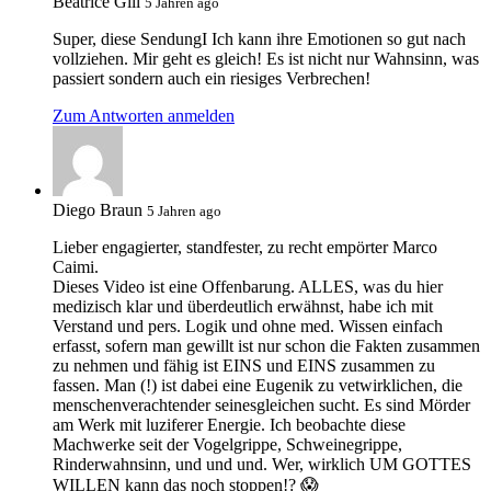
Beatrice Gill
5 Jahren ago
Super, diese SendungI Ich kann ihre Emotionen so gut nach
vollziehen. Mir geht es gleich! Es ist nicht nur Wahnsinn, was
passiert sondern auch ein riesiges Verbrechen!
Zum Antworten anmelden
Diego Braun
5 Jahren ago
Lieber engagierter, standfester, zu recht empörter Marco
Caimi.
Dieses Video ist eine Offenbarung. ALLES, was du hier
medizisch klar und überdeutlich erwähnst, habe ich mit
Verstand und pers. Logik und ohne med. Wissen einfach
erfasst, sofern man gewillt ist nur schon die Fakten zusammen
zu nehmen und fähig ist EINS und EINS zusammen zu
fassen. Man (!) ist dabei eine Eugenik zu vetwirklichen, die
menschenverachtender seinesgleichen sucht. Es sind Mörder
am Werk mit luziferer Energie. Ich beobachte diese
Machwerke seit der Vogelgrippe, Schweinegrippe,
Rinderwahnsinn, und und und. Wer, wirklich UM GOTTES
WILLEN kann das noch stoppen!? 😱