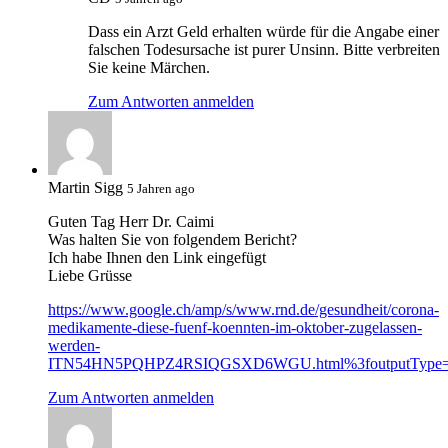
Dass ein Arzt Geld erhalten würde für die Angabe einer
falschen Todesursache ist purer Unsinn. Bitte verbreiten
Sie keine Märchen.
Zum Antworten anmelden
Martin Sigg
5 Jahren ago
Guten Tag Herr Dr. Caimi
Was halten Sie von folgendem Bericht?
Ich habe Ihnen den Link eingefügt
Liebe Grüsse
https://www.google.ch/amp/s/www.rnd.de/gesundheit/corona-
medikamente-diese-fuenf-koennten-im-oktober-zugelassen-
werden-
ITN54HN5PQHPZ4RSIQGSXD6WGU.html%3foutputType
Zum Antworten anmelden