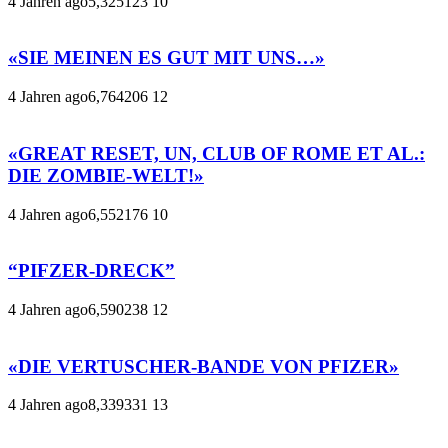
4 Jahren ago
5,325
123
10
«SIE MEINEN ES GUT MIT UNS…»
4 Jahren ago
6,764
206
12
«GREAT RESET, UN, CLUB OF ROME ET AL.:
DIE ZOMBIE-WELT!»
4 Jahren ago
6,552
176
10
“PIFZER-DRECK”
4 Jahren ago
6,590
238
12
«DIE VERTUSCHER-BANDE VON PFIZER»
4 Jahren ago
8,339
331
13