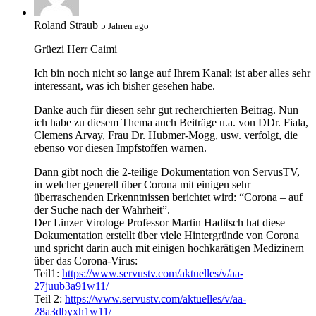
Roland Straub
5 Jahren ago
Grüezi Herr Caimi
Ich bin noch nicht so lange auf Ihrem Kanal; ist aber alles sehr
interessant, was ich bisher gesehen habe.
Danke auch für diesen sehr gut recherchierten Beitrag. Nun
ich habe zu diesem Thema auch Beiträge u.a. von DDr. Fiala,
Clemens Arvay, Frau Dr. Hubmer-Mogg, usw. verfolgt, die
ebenso vor diesen Impfstoffen warnen.
Dann gibt noch die 2-teilige Dokumentation von ServusTV,
in welcher generell über Corona mit einigen sehr
überraschenden Erkenntnissen berichtet wird: “Corona – auf
der Suche nach der Wahrheit”.
Der Linzer Virologe Professor Martin Haditsch hat diese
Dokumentation erstellt über viele Hintergründe von Corona
und spricht darin auch mit einigen hochkarätigen Medizinern
über das Corona-Virus:
Teil1:
https://www.servustv.com/aktuelles/v/aa-
27juub3a91w11/
Teil 2:
https://www.servustv.com/aktuelles/v/aa-
28a3dbyxh1w11/