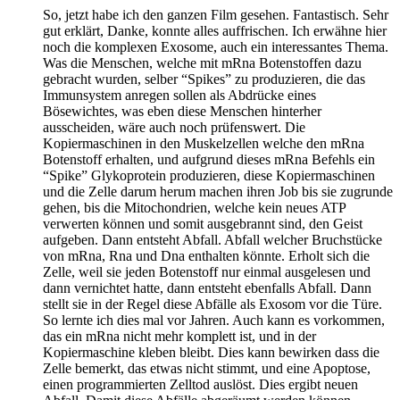
So, jetzt habe ich den ganzen Film gesehen. Fantastisch. Sehr
gut erklärt, Danke, konnte alles auffrischen. Ich erwähne hier
noch die komplexen Exosome, auch ein interessantes Thema.
Was die Menschen, welche mit mRna Botenstoffen dazu
gebracht wurden, selber “Spikes” zu produzieren, die das
Immunsystem anregen sollen als Abdrücke eines
Bösewichtes, was eben diese Menschen hinterher
ausscheiden, wäre auch noch prüfenswert. Die
Kopiermaschinen in den Muskelzellen welche den mRna
Botenstoff erhalten, und aufgrund dieses mRna Befehls ein
“Spike” Glykoprotein produzieren, diese Kopiermaschinen
und die Zelle darum herum machen ihren Job bis sie zugrunde
gehen, bis die Mitochondrien, welche kein neues ATP
verwerten können und somit ausgebrannt sind, den Geist
aufgeben. Dann entsteht Abfall. Abfall welcher Bruchstücke
von mRna, Rna und Dna enthalten könnte. Erholt sich die
Zelle, weil sie jeden Botenstoff nur einmal ausgelesen und
dann vernichtet hatte, dann entsteht ebenfalls Abfall. Dann
stellt sie in der Regel diese Abfälle als Exosom vor die Türe.
So lernte ich dies mal vor Jahren. Auch kann es vorkommen,
das ein mRna nicht mehr komplett ist, und in der
Kopiermaschine kleben bleibt. Dies kann bewirken dass die
Zelle bemerkt, das etwas nicht stimmt, und eine Apoptose,
einen programmierten Zelltod auslöst. Dies ergibt neuen