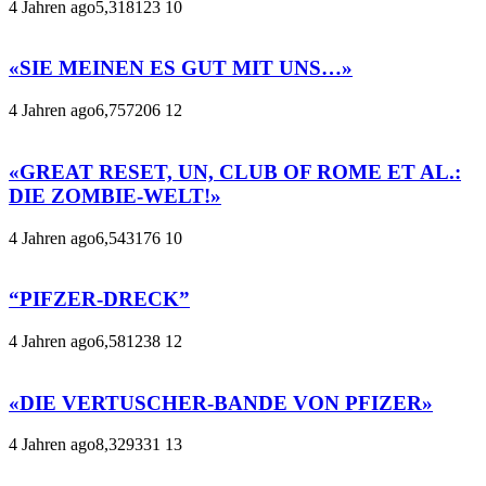
4 Jahren ago
5,318
123
10
«SIE MEINEN ES GUT MIT UNS…»
4 Jahren ago
6,757
206
12
«GREAT RESET, UN, CLUB OF ROME ET AL.:
DIE ZOMBIE-WELT!»
4 Jahren ago
6,543
176
10
“PIFZER-DRECK”
4 Jahren ago
6,581
238
12
«DIE VERTUSCHER-BANDE VON PFIZER»
4 Jahren ago
8,329
331
13