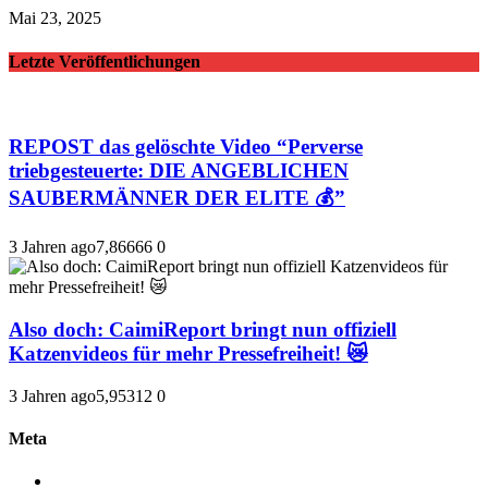
Mai 23, 2025
Letzte Veröffentlichungen
REPOST das gelöschte Video “Perverse
triebgesteuerte: DIE ANGEBLICHEN
SAUBERMÄNNER DER ELITE 💰”
3 Jahren ago
7,866
66
0
Also doch: CaimiReport bringt nun offiziell
Katzenvideos für mehr Pressefreiheit! 😿
3 Jahren ago
5,953
12
0
Meta
Anmelden