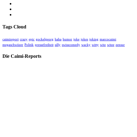
Eintrags-Feed
Kommentar-Feed
WordPress.org
Tags Cloud
caimireport
crazy
epic
gockelgeorg
haha
humor
joke
jokes
joking
marcocaimi
megaschwiizer
Politik
pressefreiheit
silly
swisscomedy
wacky
witty
witz
witze
zensur
Die Caimi-Reports
Herzlich willkommen auf unserer kritischen unabhängigen Medien-
Homepage für wahre Geschichten, oft hinter der Geschichte.
Hier finden Sie alle unsere Videos und Blogs zu aktuellem und
historischem Geschehen betreffend Gesellschaft, Politik, Medizin,
Kultur und Sport.
Spenden Sie für unsere Arbeit:
CHC Caimi Health Consulting AG
Neuweilerstrasse 101 | CH-4054 Basel
IBAN:
CH33 0023 3233 1748 2301 A