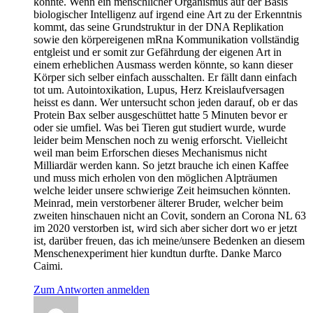
könnte. Wenn ein menschlicher Organismus auf der Basis
biologischer Intelligenz auf irgend eine Art zu der Erkenntnis
kommt, das seine Grundstruktur in der DNA Replikation
sowie den körpereigenen mRna Kommunikation vollständig
entgleist und er somit zur Gefährdung der eigenen Art in
einem erheblichen Ausmass werden könnte, so kann dieser
Körper sich selber einfach ausschalten. Er fällt dann einfach
tot um. Autointoxikation, Lupus, Herz Kreislaufversagen
heisst es dann. Wer untersucht schon jeden darauf, ob er das
Protein Bax selber ausgeschüttet hatte 5 Minuten bevor er
oder sie umfiel. Was bei Tieren gut studiert wurde, wurde
leider beim Menschen noch zu wenig erforscht. Vielleicht
weil man beim Erforschen dieses Mechanismus nicht
Milliardär werden kann. So jetzt brauche ich einen Kaffee
und muss mich erholen von den möglichen Alpträumen
welche leider unsere schwierige Zeit heimsuchen könnten.
Meinrad, mein verstorbener älterer Bruder, welcher beim
zweiten hinschauen nicht an Covit, sondern an Corona NL 63
im 2020 verstorben ist, wird sich aber sicher dort wo er jetzt
ist, darüber freuen, das ich meine/unsere Bedenken an diesem
Menschenexperiment hier kundtun durfte. Danke Marco
Caimi.
Zum Antworten anmelden