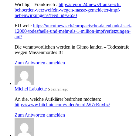
Wichtig – Frankreich :
https://report24.news/frankreich-
behoerden-verzweifeln-wegen-masse-gemeldeter-impf-
nebenwirkungen/?feed_id=2650
EU weit:
https://uncutnews.ch/europaeische-datenbank-listet-
12000-todesfaelle-und-mehr-als-1-million-impfverletzungen-
auf/
Die verantwortlichen werden in Gitmo landen – Todesstrafe
wegen Massenmordes !!!
Zum Antworten anmelden
Michel Labalette
5 Jahren ago
An die, welche Aufklärer bedrohen möchten:
https://www.bitchute.com/video/mtoLW7cRuvbz/
Zum Antworten anmelden