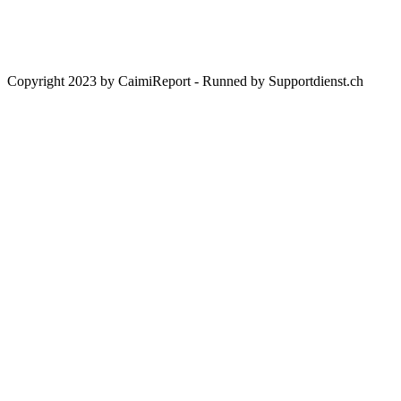
BIC:
UBSWCHZH80A
Bank:
UBS Switzerland AG, CH-8098 Zürich
Copyright 2023 by CaimiReport - Runned by Supportdienst.ch