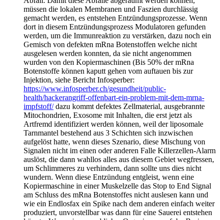
Abfall. Damit diese Abfälle abgeräumt werden können,
müssen die lokalen Membranen und Faszien durchlässig
gemacht werden, es entstehen Entzündungsprozesse. Wenn
dort in diesem Entzündungsprozess Modulatoren gefunden
werden, um die Immunreaktion zu verstärken, dazu noch ein
Gemisch von defekten mRna Botenstoffen welche nicht
ausgelesen werden konnten, da sie nicht angenommen
wurden von den Kopiermaschinen (Bis 50% der mRna
Botenstoffe können kaputt gehen vom auftauen bis zur
Injektion, siehe Bericht Infosperber:
https://www.infosperber.ch/gesundheit/public-
health/hackerangriff-offenbart-ein-problem-mit-dem-mrna-
impfstoff/
dazu kommt defektes Zellmaterial, ausgebrannte
Mitochondrien, Exosome mit Inhalten, die erst jetzt als
Artfremd identifiziert werden können, weil der liposomale
Tarnmantel bestehend aus 3 Schichten sich inzwischen
aufgelöst hatte, wenn dieses Szenario, diese Mischung von
Signalen nicht im einen oder anderen Falle Killerzellen-Alarm
auslöst, die dann wahllos alles aus diesem Gebiet wegfressen,
um Schlimmeres zu verhindern, dann sollte uns dies nicht
wundern. Wenn diese Entzündung entgleist, wenn eine
Kopiermaschine in einer Muskelzelle das Stop to End Signal
am Schluss des mRna Botenstoffes nicht auslesen kann und
wie ein Endlosfax ein Spike nach dem anderen einfach weiter
produziert, unvorstellbar was dann für eine Sauerei entstehen