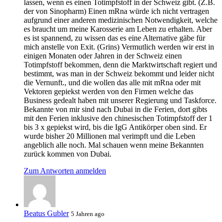
lassen, wenn es einen Totimpfstoff in der Schweiz gibt. (Z.B.
der von Sinopharm) Einen mRna würde ich nicht vertragen
aufgrund einer anderen medizinischen Notwendigkeit, welche
es braucht um meine Karosserie am Leben zu erhalten. Aber
es ist spannend, zu wissen das es eine Alternative gäbe für
mich anstelle von Exit. (Grins) Vermutlich werden wir erst in
einigen Monaten oder Jahren in der Schweiz einen
Totimpfstoff bekommen, denn die Marktwirtschaft regiert und
bestimmt, was man in der Schweiz bekommt und leider nicht
die Vernunft., und die wollen das alle mit mRna oder mit
Vektoren gepiekst werden von den Firmen welche das
Business gedealt haben mit unserer Regierung und Taskforce.
Bekannte von mir sind nach Dubai in die Ferien, dort gibts
mit den Ferien inklusive den chinesischen Totimpfstoff der 1
bis 3 x gepiekst wird, bis die IgG Antikörper oben sind. Er
wurde bisher 20 Millionen mal verimpft und die Leben
angeblich alle noch. Mal schauen wenn meine Bekannten
zurück kommen von Dubai.
Zum Antworten anmelden
Beatus Gubler
5 Jahren ago