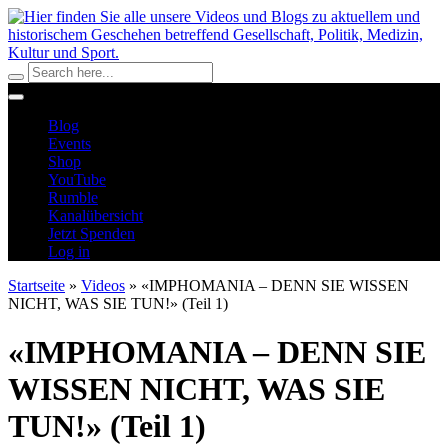
Blog
Events
Shop
YouTube
Rumble
Kanalübersicht
Jetzt Spenden
Log in
Startseite
»
Videos
»
«IMPHOMANIA – DENN SIE WISSEN
NICHT, WAS SIE TUN!» (Teil 1)
«IMPHOMANIA – DENN SIE
WISSEN NICHT, WAS SIE
TUN!» (Teil 1)