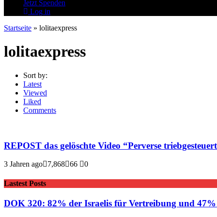
Jetzt Spenden
Log in
Startseite
»
lolitaexpress
lolitaexpress
Sort by:
Latest
Viewed
Liked
Comments
REPOST das gelöschte Video “Perverse triebg
3 Jahren ago
7,868
66
0
Lastest Posts
DOK 320: 82% der Israelis für Vertreibung und 47% f