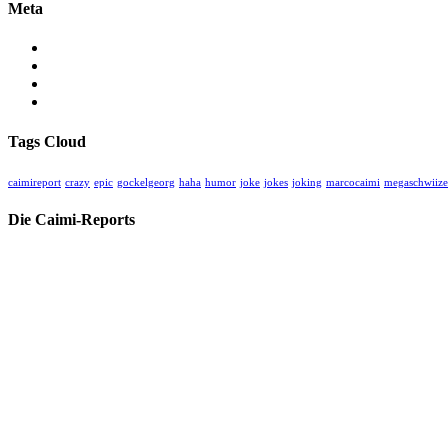
Meta
Anmelden
Eintrags-Feed
Kommentar-Feed
WordPress.org
Tags Cloud
caimireport
crazy
epic
gockelgeorg
haha
humor
joke
jokes
joking
marcocaimi
megaschwiize
Die Caimi-Reports
Herzlich willkommen auf unserer kritischen unabhängigen Medien-Ho
Hier finden Sie alle unsere Videos und Blogs zu aktuellem und histori
Spenden Sie für unsere Arbeit:
CHC Caimi Health Consulting AG
Neuweilerstrasse 101 | CH-4054 Basel
IBAN:
CH33 0023 3233 1748 2301 A
BIC: