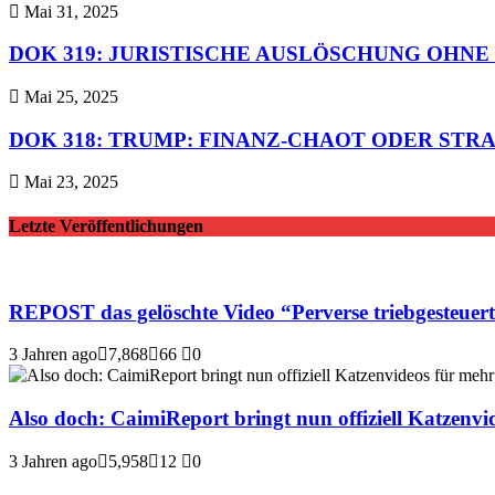
Mai 31, 2025
DOK 319: JURISTISCHE AUSLÖSCHUNG OHNE
Mai 25, 2025
DOK 318: TRUMP: FINANZ-CHAOT ODER STR
Mai 23, 2025
Letzte Veröffentlichungen
REPOST das gelöschte Video “Perverse triebg
3 Jahren ago
7,868
66
0
Also doch: CaimiReport bringt nun offiziell Katzenvid
3 Jahren ago
5,958
12
0