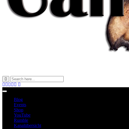
Blog
Events
Shop
YouTube
Rumble
Kanalübersicht