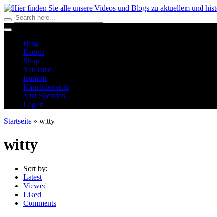
Blog
Events
Shop
YouTube
Rumble
Kanalübersicht
Jetzt Spenden
Log in
Startseite
»
witty
witty
Sort by:
Latest
Viewed
Liked
Comments