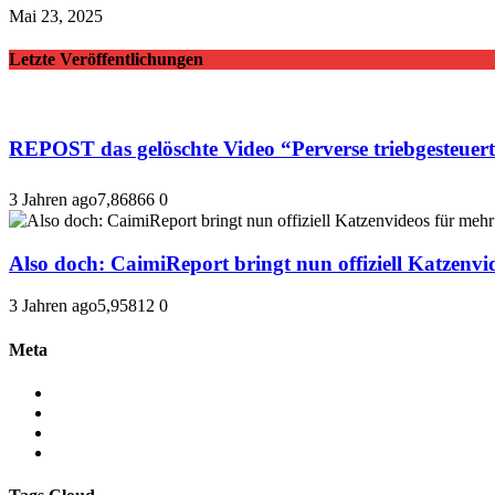
Mai 23, 2025
Letzte Veröffentlichungen
REPOST das gelöschte Video “Perverse triebge
3 Jahren ago
7,868
66
0
Also doch: CaimiReport bringt nun offiziell Katzenvid
3 Jahren ago
5,958
12
0
Meta
Anmelden
Eintrags-Feed
Kommentar-Feed
WordPress.org