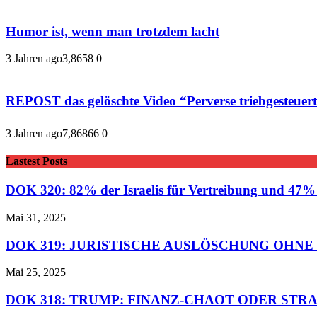
Humor ist, wenn man trotzdem lacht
3 Jahren ago
3,865
8
0
REPOST das gelöschte Video “Perverse triebge
3 Jahren ago
7,868
66
0
Lastest Posts
DOK 320: 82% der Israelis für Vertreibung und 47% f
Mai 31, 2025
DOK 319: JURISTISCHE AUSLÖSCHUNG OHNE
Mai 25, 2025
DOK 318: TRUMP: FINANZ-CHAOT ODER STR