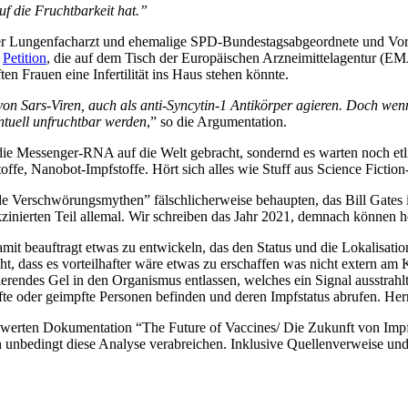
 die Fruchtbarkeit hat.”
er Lungenfacharzt und ehemalige SPD-Bundestagsabgeordnete und Vors
r
Petition
, die auf dem Tisch der Europäischen Arzneimittelagentur (EM
n Frauen eine Infertilität ins Haus stehen könnte.
n Sars-Viren, auch als anti-Syncytin-1 Antikörper agieren. Doch wenn d
ntuell unfruchtbar werden
,” so die Argumentation.
r die Messenger-RNA auf die Welt gebracht, sondernd es warten noch e
, Nanobot-Impfstoffe. Hört sich alles wie Stuff aus Science Fiction-Fi
de Verschwörungsmythen” fälschlicherweise behaupten, das Bill Gates
kzinierten Teil allemal. Wir schreiben das Jahr 2021, demnach können 
 beauftragt etwas zu entwickeln, das den Status und die Lokalisati
, dass es vorteilhafter wäre etwas zu erschaffen was nicht extern am 
ierendes Gel in den Organismus entlassen, welches ein Signal ausstra
te oder geimpfte Personen befinden und deren Impfstatus abrufen. Herr
werten Dokumentation “The Future of Vaccines/ Die Zukunft von Impf
ich unbedingt diese Analyse verabreichen. Inklusive Quellenverweise 