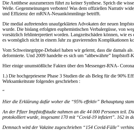
Die Antithese auszumerzen führt zu keiner Synthese. Sprich die wiss
Welle. Gegenmeinungen verboten! Was dem offiziellen Narrativ widersp
und Effizienz der mRNA-Neuankömmlinge betrifft.
Die medial auftretenden unaufgeklärten Advokaten der neuen Impfstof
wurde. Die bislang erfolgten euphemistischen Verbalergüsse, von wege
vorsätzlich fehlinterpretiert worden. Langzeitschäden können, wie es
es womöglich nicht in einem Jahr zu gravierenden Komplikationen 
Vom Schweinegrippe-Debakel haben wir gelernt, dass die damals als 
deformierte. Und 2009 handelte es sich um “altbewährte” Impfstoff-K
Hier einige unumstößliche Fakten über den Messenger-RNA- Corona-
1.) Die hochgepriesene Phase 3 Studien die als Beleg für die 90% Eff
Wirksamkeitsrate folgendes geschrieben :
“
Hier die Erklärung dafür woher die “95% effektiv” Behauptung sta
An der Pfizer Impfstoffstudie nahmen an die 44 000 Personen teil. D
protokolliert wurde, insgesamt 170 mit “Covid-19 infiziert”. 162 in
Demnach wird der Vakzine zugeschrieben “154 Covid-Fälle” verhind