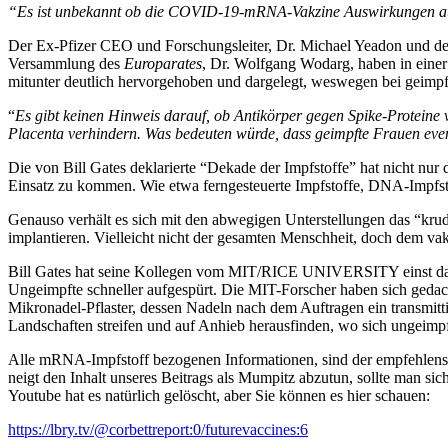
“Es ist unbekannt ob die COVID-19-mRNA-Vakzine Auswirkungen auf
Der Ex-Pfizer CEO und Forschungsleiter, Dr. Michael Yeadon und d
Versammlung des
Europarates
, Dr. Wolfgang Wodarg, haben in eine
mitunter deutlich hervorgehoben und dargelegt, weswegen bei geimpfte
“
Es gibt keinen Hinweis darauf, ob Antikörper gegen Spike-Proteine vo
Placenta verhindern. Was bedeuten würde, dass geimpfte Frauen eve
Die von Bill Gates deklarierte “Dekade der Impfstoffe” hat nicht nu
Einsatz zu kommen. Wie etwa ferngesteuerte Impfstoffe, DNA-Impfstoffe
Genauso verhält es sich mit den abwegigen Unterstellungen das “kru
implantieren. Vielleicht nicht der gesamten Menschheit, doch dem va
Bill Gates hat seine Kollegen vom MIT/RICE UNIVERSITY einst damit
Ungeimpfte schneller aufgespürt. Die MIT-Forscher haben sich gedacht
Mikronadel-Pflaster, dessen Nadeln nach dem Auftragen ein transmitt
Landschaften streifen und auf Anhieb herausfinden, wo sich ungeimpf
Alle mRNA-Impfstoff bezogenen Informationen, sind der empfehlens
neigt den Inhalt unseres Beitrags als Mumpitz abzutun, sollte man s
Youtube hat es natürlich gelöscht, aber Sie können es hier schauen:
https://lbry.tv/@corbettreport:0/futurevaccines:6