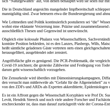
sich “Naturgewalten” auf, von denen behauptet wird sie seien nur mi
Die in Deutschland angesichts mangelnder Impfbereitschaft schlepp
mannigfaltig sind. Zwar beteuern etwa die Bundesregierung und ahnu
Wie Leitmedien und Politik kontinuierlich postulieren sei “die” Wis
wohnt eine eklatante Verzerrung inne. Präzise und zusammenfassend 
ausschließlich Thesen und Gegenwind ist unerwünscht.
Obgleich eine kolossale Phalanx von Wissenschaftlern, Sachverstän
konträre Position bekleiden, ist es den Lanzes, Plasbergs, Wills, M
heißt sämtliche geladenen Gäste vertreten stets einen gleichgeschal
herausgefiltert, ausgeblendet oder zensiert.
Angriffsfläche gibt es genügend. Die PCR-Problematik, die vergleichs
Covid-19 zeichnen; die groteske Zählweise und Festlegung von Todes
darum geht wissenschaftlich vorzugehen.
Die Zensurkeule wird überdies mit Dämonisierungskampagnen, Diffamie
den versucht man mittlerweile als “Gefahr für die Allgemeinheit” zu 
von den ZDFs und ARDs als Experten akkreditierte, Epidemiologen 
Es ist ein Affront gegen die Wissenschaft Koryphäen wie Prof Dr. S
Levitt, Hendrik Streeck und noch viele andere Forscher und Fachärz
erschreckender ist, dass man darauf zurückgreift viele der Corona-E