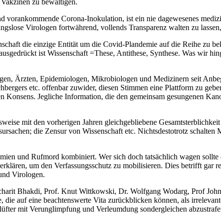
t Vakzinen zu bewältigen.
end vorankommende Corona-Inokulation, ist ein nie dagewesenes mediz
ngslose Virologen fortwährend, vollends Transparenz walten zu lassen
senschaft die einzige Entität um die Covid-Plandemie auf die Reihe zu
ausgedrückt ist Wissenschaft =These, Antithese, Synthese. Was wir h
digen, Ärzten, Epidemiologen, Mikrobiologen und Medizinern seit Anb
aischbergers etc. offenbar zuwider, diesen Stimmen eine Plattform zu 
teten Konsens. Jegliche Information, die den gemeinsam gesungenen Kan
weise mit den vorherigen Jahren gleichgebliebene Gesamtsterblichkeit 
ursachen; die Zensur von Wissenschaft etc. Nichtsdestotrotz schalten 
n und Rufmord kombiniert. Wer sich doch tatsächlich wagen sollte das 
verklären, um den Verfassungsschutz zu mobilisieren. Dies betrifft gar
und Virologen.
ucharit Bhakdi, Prof. Knut Wittkowski, Dr. Wolfgang Wodarg, Prof John
te, die auf eine beachtenswerte Vita zurückblicken können, als irrele
ntlüfter mit Verunglimpfung und Verleumdung sondergleichen abzustrafe