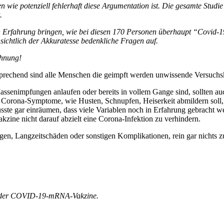
 wie potenziell fehlerhaft diese Argumentation ist. Die gesamte Studi
.
 in Erfahrung bringen, wie bei diesen 170 Personen überhaupt “Covid-
ichtlich der Akkuratesse bedenkliche Fragen auf.
Ahnung!
sprechend sind alle Menschen die geimpft werden unwissende Versuchs
assenimpfungen anlaufen oder bereits in vollem Gange sind, sollten a
die Corona-Symptome, wie Husten, Schnupfen, Heiserkeit abmildern so
ste gar einräumen, dass viele Variablen noch in Erfahrung gebracht we
zine nicht darauf abzielt eine Corona-Infektion zu verhindern.
en, Langzeitschäden oder sonstigen Komplikationen, rein gar nichts z
ung der COVID-19-mRNA-Vakzine.