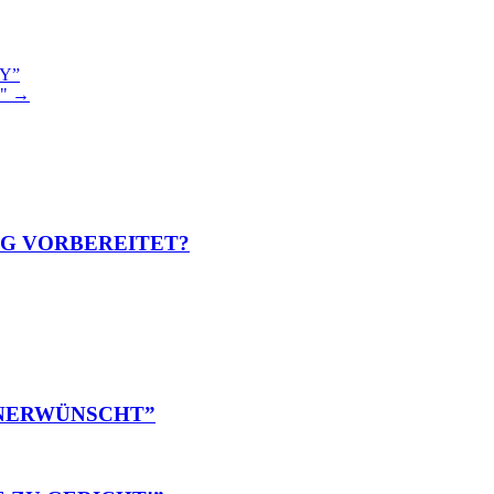
OY”
!" →
EG VORBEREITET?
 UNERWÜNSCHT”