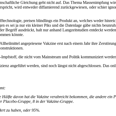
enschaftliche Gleichung geht nicht auf. Das Thema Massenimpfung wird
richt, wird entweder diffamierend zurückgewiesen, oder schier ignorie
ftechnologie, preisen blindlings ein Produkt an, welches weder hinrei
n es sei ja nur ein kleiner Piks und die Datenlage gäbe nichts beunru
 der Begriff ausdrückt, halt nur anhand Langzeitstudien entdeckt werde
kommen könnte.
Allheilmittel angepriesene Vakzine erst nach einem Jahr ihre Zerstör
onstruktionen.
Impfstoff, die nicht vom Mainstream und Politik kommuniziert werden
izienz angeführt werden, sind noch längst nicht abgeschlossen. Das onl
mmt:
ie Hälfte davon hat die Vakzine verabreicht bekommen, die andere ein
 der Placebo-Gruppe, 8 in der Vakzine-Gruppe.
ert zu haben, oder 95%.