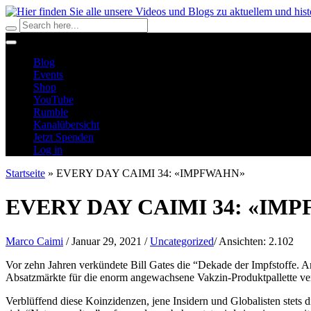
Blog
Events
Shop
YouTube
Rumble
Kanalübersicht
Jetzt Spenden
Log in
Startseite
»
EVERY DAY CAIMI 34: «IMPFWAHN»
EVERY DAY CAIMI 34: «IM
Marco Caimi
/
Januar 29, 2021
/
Uncategorized
/
Ansichten:
2.102
Vor zehn Jahren verkündete Bill Gates die “Dekade der Impfstoffe. 
Absatzmärkte für die enorm angewachsene Vakzin-Produktpallette ver
Verblüffend diese Koinzidenzen, jene Insidern und Globalisten stets 