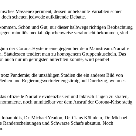
inisches Massenexperiment, dessen unbekannte Variablen schier
, doch scheuen jedwede aufklärende Debatte.
 bekommen. Schön und Gut, nur dieser halbwegs richtigen Beobachtung
ingegen minutiös medial häppchenweise verabreicht bekommen, sind
eginn der Corona-Hysterie eine gegenüber dem Mainstream-Narrativ
geben. Stattdessen tendiert man zu homogenem Gruppenkuscheln. Das
on auch nur im geringsten anfechten könnte, wird penibel
trotz Pandemie; die unzähligen Studien die ein anderes Bild von
Medien und Regierungsvertreter engstirnig auf Durchzug, wenn es
offizielle Narrativ evidenzbasiert und faktisch Lügen zu strafen,
 renommierte, noch unmittelbar vor dem Ausruf der Corona-Krise stetig
 Iohannidis, Dr. Michael Yeadon, Dr. Claus Köhnlein, Dr. Michael
vante Randerscheinungen und Schwarze Schafe abzutun. Noch
n.