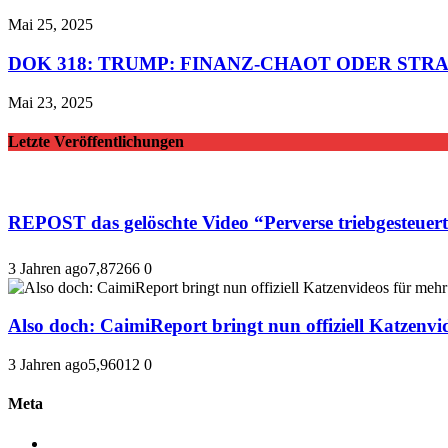
Mai 25, 2025
DOK 318: TRUMP: FINANZ-CHAOT ODER STR
Mai 23, 2025
Letzte Veröffentlichungen
REPOST das gelöschte Video “Perverse triebge
3 Jahren ago
7,872
66
0
Also doch: CaimiReport bringt nun offiziell Katzenvid
3 Jahren ago
5,960
12
0
Meta
Anmelden