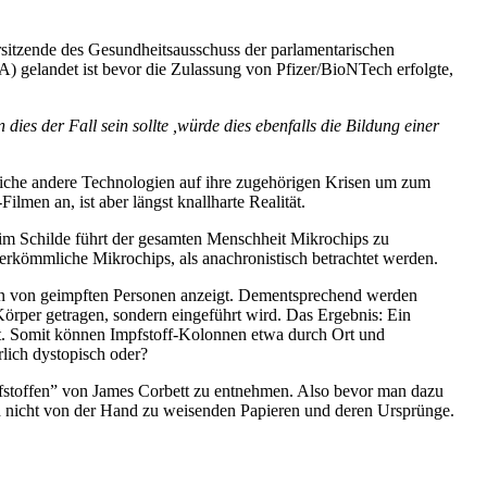
itzende des Gesundheitsausschuss der parlamentarischen
A) gelandet ist bevor die Zulassung von Pfizer/BioNTech erfolgte,
ies der Fall sein sollte ,würde dies ebenfalls die Bildung einer
tliche andere Technologien auf ihre zugehörigen Krisen um zum
lmen an, ist aber längst knallharte Realität.
 im Schilde führt der gesamten Menschheit Mikrochips zu
herkömmliche Mikrochips, als anachronistisch betrachtet werden.
on von geimpften Personen anzeigt. Dementsprechend werden
Körper getragen, sondern eingeführt wird. Das Ergebnis: Ein
hlt. Somit können Impfstoff-Kolonnen etwa durch Ort und
lich dystopisch oder?
stoffen” von James Corbett zu entnehmen. Also bevor man dazu
und nicht von der Hand zu weisenden Papieren und deren Ursprünge.