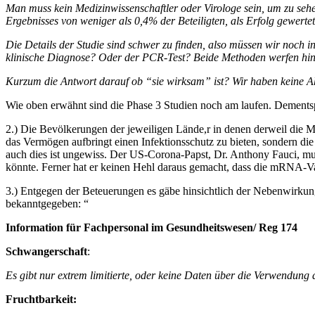
Man muss kein Medizinwissenschaftler oder Virologe sein, um zu sehen
Ergebnisses von weniger als 0,4% der Beteiligten, als Erfolg gewertet
Die Details der Studie sind schwer zu finden, also müssen wir noch
klinische Diagnose? Oder der PCR-Test? Beide Methoden werfen hins
Kurzum die Antwort darauf ob “sie wirksam” ist? Wir haben keine 
Wie oben erwähnt sind die Phase 3 Studien noch am laufen. Dement
2.) Die Bevölkerungen der jeweiligen Lände,r in denen derweil die M
das Vermögen aufbringt einen Infektionsschutz zu bieten, sondern 
auch dies ist ungewiss. Der US-Corona-Papst, Dr. Anthony Fauci, mus
könnte. Ferner hat er keinen Hehl daraus gemacht, dass die mRNA-Vak
3.) Entgegen der Beteuerungen es gäbe hinsichtlich der Nebenwirkung
bekanntgegeben: “
Information für Fachpersonal im Gesundheitswesen/ Reg 174
Schwangerschaft
:
Es gibt nur extrem limitierte, oder keine Daten über die Verwend
Fruchtbarkeit: