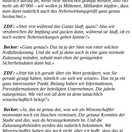
natürlich darauf an, wenn viele Menschen geimpft werden, also viel
mehr als 40’000 – wir wollen ja Millionen, Milliarden impfen-, dass
man dann natürlich auch das Nebenwirkungsprofil ganz genau
beobachtet.»
ZDF:
«Aber erst während das Ganze läuft, quasi? Also wir
verabreichen die Impfung und gucken dann, während sie läuft, ob es
noch weitere Nebenwirkungen geben könnte?»
Becker
: «Ganz genau!» Das ist ja der Sinn von einer solchen
Notfallzulassung. Und die soll ja dann auch in eine ganz normale
Zulassung münden, sobald man eben die genügenden
Sicherheitsdaten dann hat.»
ZDF:
«Jetzt bin ich gerade über ein Wort gestolpert, was Sie
gerade gesagt haben, nämlich «so weit wir wissen». Das ist ja ein
ganz interessanter Punkt. Bislang haben wir Informationen,
Pressinformationen der beteiligten Unternehmen. Die jubeln
naturgemäss. Wie viel von all dem ist denn tatsächlich
wissenschaftlich belegt?»
Becker:
«Ja, das ist genau das, was wir als Wissenschaftler
momentan noch ein bisschen vermissen. Die genaue Kenntnis der
Studie und das, was da herausgekommen ist. Und die
Zulassungsbehörden werden das natürlich bekommen. Wir
Wissenschaftler haben das noch nicht, aber ich hoffe, dass das in