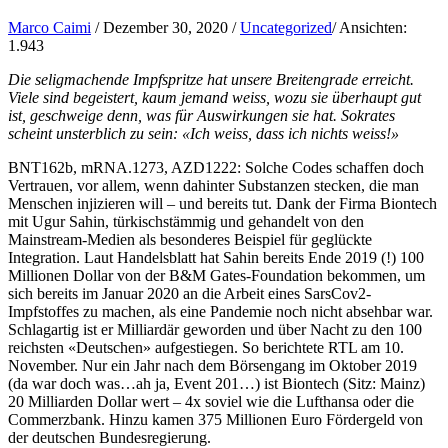
Marco Caimi
/
Dezember 30, 2020
/
Uncategorized
/
Ansichten:
1.943
Die seligmachende Impfspritze hat unsere Breitengrade erreicht.
Viele sind begeistert, kaum jemand weiss, wozu sie überhaupt gut
ist, geschweige denn, was für Auswirkungen sie hat. Sokrates
scheint unsterblich zu sein: «Ich weiss, dass ich nichts weiss!»
BNT162b, mRNA.1273, AZD1222: Solche Codes schaffen doch
Vertrauen, vor allem, wenn dahinter Substanzen stecken, die man
Menschen injizieren will – und bereits tut. Dank der Firma Biontech
mit Ugur Sahin, türkischstämmig und gehandelt von den
Mainstream-Medien als besonderes Beispiel für geglückte
Integration. Laut Handelsblatt hat Sahin bereits Ende 2019 (!) 100
Millionen Dollar von der B&M Gates-Foundation bekommen, um
sich bereits im Januar 2020 an die Arbeit eines SarsCov2-
Impfstoffes zu machen, als eine Pandemie noch nicht absehbar war.
Schlagartig ist er Milliardär geworden und über Nacht zu den 100
reichsten «Deutschen» aufgestiegen. So berichtete RTL am 10.
November. Nur ein Jahr nach dem Börsengang im Oktober 2019
(da war doch was…ah ja, Event 201…) ist Biontech (Sitz: Mainz)
20 Milliarden Dollar wert – 4x soviel wie die Lufthansa oder die
Commerzbank. Hinzu kamen 375 Millionen Euro Fördergeld von
der deutschen Bundesregierung.