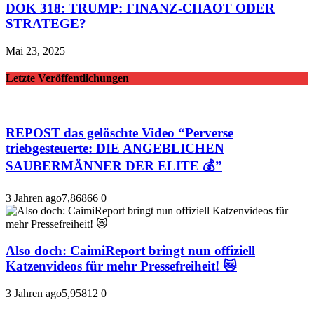
DOK 318: TRUMP: FINANZ-CHAOT ODER
STRATEGE?
Mai 23, 2025
Letzte Veröffentlichungen
REPOST das gelöschte Video “Perverse
triebgesteuerte: DIE ANGEBLICHEN
SAUBERMÄNNER DER ELITE 💰”
3 Jahren ago
7,868
66
0
Also doch: CaimiReport bringt nun offiziell
Katzenvideos für mehr Pressefreiheit! 😿
3 Jahren ago
5,958
12
0