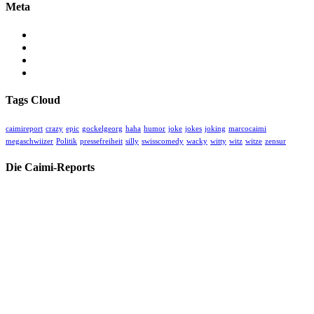
Meta
Anmelden
Eintrags-Feed
Kommentar-Feed
WordPress.org
Tags Cloud
caimireport
crazy
epic
gockelgeorg
haha
humor
joke
jokes
joking
marcocaimi
megaschwiizer
Politik
pressefreiheit
silly
swisscomedy
wacky
witty
witz
witze
zensur
Die Caimi-Reports
Herzlich willkommen auf unserer kritischen unabhängigen Medien-
Homepage für wahre Geschichten, oft hinter der Geschichte.
Hier finden Sie alle unsere Videos und Blogs zu aktuellem und
historischem Geschehen betreffend Gesellschaft, Politik, Medizin,
Kultur und Sport.
Spenden Sie für unsere Arbeit:
CHC Caimi Health Consulting AG