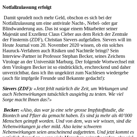
Notfallzulassung erfolgt
Damit sprudelt noch mehr Geld, obschon es sich bei der
Notfallzulassung um eine antivirale Nacht-, Nebel- oder gar
Blindwanderung aus. Das ist sogar einem Mitarbeiter seiner
Majestät und Exzellenz Claus Cleber aus dem Reich der Zentrale
der Finsternis (ZDF), Christian Sievers aufgefallen. Sievers will im
Heute Journal vom 20. November 2020 wissen, ob ein solches
Hauruck-Verfahren auch Risiken und Nachteile bringt? Sein
Interview-Partner ist Professor Stephan Becker, seines Zeichens
Virologe an der Universität Marburg. Der folgende Wortwechsel mit
dem Virologen Becker ist so eindrücklich, erschreckend und daher
unverzichtbar, dass ich ihn ungekürzt zum Nachlesen wiedergebe
(auch für impfgeile Freunde und Bekannte gedacht!):
Sievers (ZDF):
«Jetzt fehlt natürlich die Zeit, um Wirkungen und
auch Nebenwirkungen tatsächlich ausgiebig zu testen. Wie viel
Sorge macht Ihnen das?»
Becker:
«Also, das war ja eine sehr grosse Impfstoffstudie, die
Biontech und Pfizer da gemacht haben. Es sind ja mehr als 40’000
Menschen geimpft worden. Und von dem, was wir wissen, sind die
Nebenwirkungen ja eher mild. Also keine schweren
Nebenwirkungen seien anscheinend aufgetreten. Und jetzt kommt es