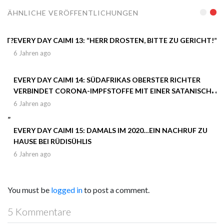
ÄHNLICHE VERÖFFENTLICHUNGEN
EVERY DAY CAIMI 13: “HERR DROSTEN, BITTE ZU GERICHT!”
6 Jahren ago
EVERY DAY CAIMI 14: SÜDAFRIKAS OBERSTER RICHTER
VERBINDET CORONA-IMPFSTOFFE MIT EINER SATANISCHEN
AGENDA!
6 Jahren ago
EVERY DAY CAIMI 15: DAMALS IM 2020…EIN NACHRUF ZU
HAUSE BEI RÜDISÜHLIS
6 Jahren ago
You must be
logged in
to post a comment.
5 Kommentare