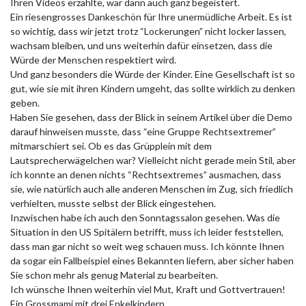
Ihren Videos erzählte, war dann auch ganz begeistert.
Ein riesengrosses Dankeschön für Ihre unermüdliche Arbeit. Es ist
so wichtig, dass wir jetzt trotz “Lockerungen” nicht locker lassen,
wachsam bleiben, und uns weiterhin dafür einsetzen, dass die
Würde der Menschen respektiert wird.
Und ganz besonders die Würde der Kinder. Eine Gesellschaft ist so
gut, wie sie mit ihren Kindern umgeht, das sollte wirklich zu denken
geben.
Haben Sie gesehen, dass der Blick in seinem Artikel über die Demo
darauf hinweisen musste, dass “eine Gruppe Rechtsextremer”
mitmarschiert sei. Ob es das Grüpplein mit dem
Lautsprecherwägelchen war? Vielleicht nicht gerade mein Stil, aber
ich konnte an denen nichts “Rechtsextremes” ausmachen, dass
sie, wie natürlich auch alle anderen Menschen im Zug, sich friedlich
verhielten, musste selbst der Blick eingestehen.
Inzwischen habe ich auch den Sonntagssalon gesehen. Was die
Situation in den US Spitälern betrifft, muss ich leider feststellen,
dass man gar nicht so weit weg schauen muss. Ich könnte Ihnen
da sogar ein Fallbeispiel eines Bekannten liefern, aber sicher haben
Sie schon mehr als genug Material zu bearbeiten.
Ich wünsche Ihnen weiterhin viel Mut, Kraft und Gottvertrauen!
Ein Grossmami mit drei Enkelkindern