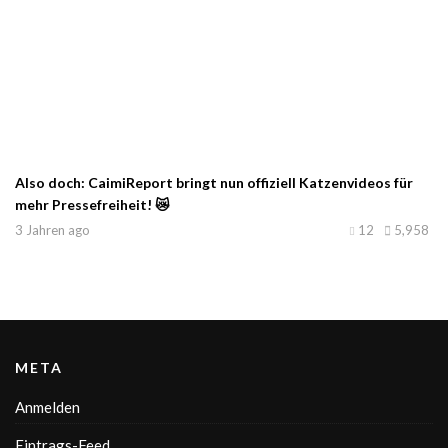
Also doch: CaimiReport bringt nun offiziell Katzenvideos für
mehr Pressefreiheit! 😿
3 Jahren ago
12
5,958
META
Anmelden
Eintrags-Feed