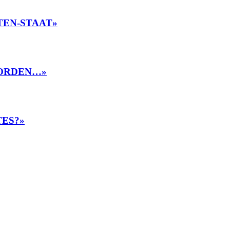
TEN-STAAT»
NORDEN…»
TES?»