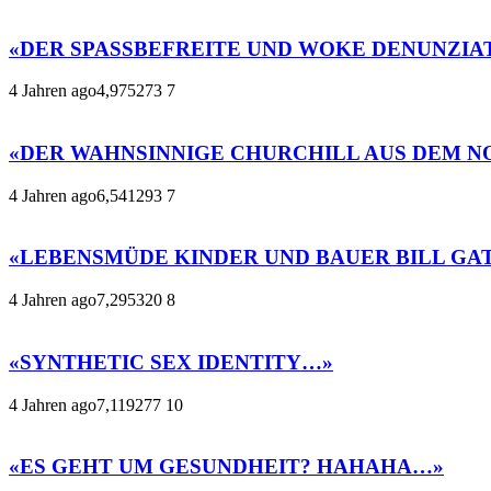
«DER SPASSBEFREITE UND WOKE DENUNZIA
4 Jahren ago
4,975
273
7
«DER WAHNSINNIGE CHURCHILL AUS DEM 
4 Jahren ago
6,541
293
7
«LEBENSMÜDE KINDER UND BAUER BILL GA
4 Jahren ago
7,295
320
8
«SYNTHETIC SEX IDENTITY…»
4 Jahren ago
7,119
277
10
«ES GEHT UM GESUNDHEIT? HAHAHA…»