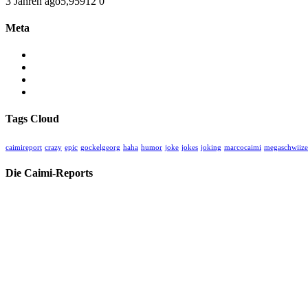
3 Jahren ago
5,959
12
0
Meta
Anmelden
Eintrags-Feed
Kommentar-Feed
WordPress.org
Tags Cloud
caimireport
crazy
epic
gockelgeorg
haha
humor
joke
jokes
joking
marcocaimi
megaschwiize
Die Caimi-Reports
Herzlich willkommen auf unserer kritischen unabhängigen Medien-Ho
Hier finden Sie alle unsere Videos und Blogs zu aktuellem und histori
Spenden Sie für unsere Arbeit:
CHC Caimi Health Consulting AG
Neuweilerstrasse 101 | CH-4054 Basel
IBAN:
CH33 0023 3233 1748 2301 A