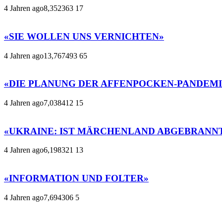
4 Jahren ago
8,352
363
17
«SIE WOLLEN UNS VERNICHTEN»
4 Jahren ago
13,767
493
65
«DIE PLANUNG DER AFFENPOCKEN-PANDEMI
4 Jahren ago
7,038
412
15
«UKRAINE: IST MÄRCHENLAND ABGEBRANN
4 Jahren ago
6,198
321
13
«INFORMATION UND FOLTER»
4 Jahren ago
7,694
306
5