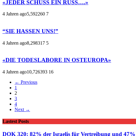
«JEDER SCHUSS EIN RUSS….»
4 Jahren ago
5,592
260
7
“SIE HASSEN UNS!”
4 Jahren ago
8,298
317
5
«DIE TODESLABORE IN OSTEUROPA»
4 Jahren ago
10,726
393
16
← Previous
1
2
3
4
Next →
Lastest Posts
DOK 320: 82% der Israelis für Vertreibung und 47% f