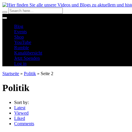
Blog
Events
Shop
YouTube
Rumble
Kanalübersicht
Jetzt Spenden
Log in
Startseite
»
Politik
»
Seite 2
Politik
Sort by:
Latest
Viewed
Liked
Comments