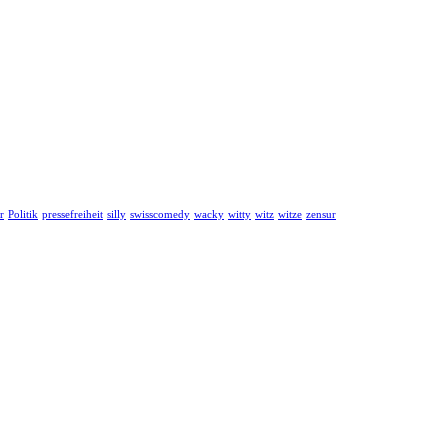
r
Politik
pressefreiheit
silly
swisscomedy
wacky
witty
witz
witze
zensur
mepage für wahre Geschichten, oft hinter der Geschichte.
schem Geschehen betreffend Gesellschaft, Politik, Medizin, Kultur und 