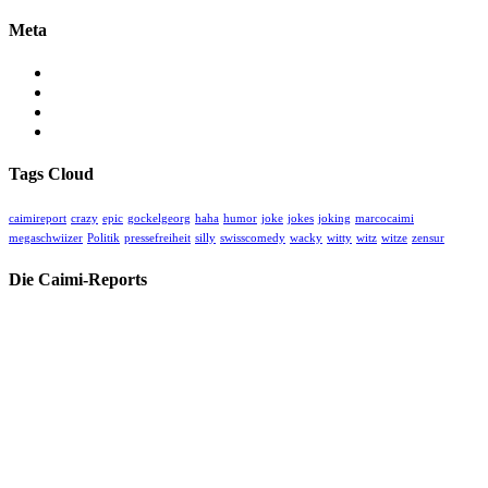
Meta
Anmelden
Eintrags-Feed
Kommentar-Feed
WordPress.org
Tags Cloud
caimireport
crazy
epic
gockelgeorg
haha
humor
joke
jokes
joking
marcocaimi
megaschwiizer
Politik
pressefreiheit
silly
swisscomedy
wacky
witty
witz
witze
zensur
Die Caimi-Reports
Herzlich willkommen auf unserer kritischen unabhängigen Medien-
Homepage für wahre Geschichten, oft hinter der Geschichte.
Hier finden Sie alle unsere Videos und Blogs zu aktuellem und
historischem Geschehen betreffend Gesellschaft, Politik, Medizin,
Kultur und Sport.
Spenden Sie für unsere Arbeit: