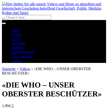
Blog
Events
Shop
YouTube
Rumble
Kanalübersicht
Jetzt Spenden
Log in
Startseite
»
Videos
»
«DIE WHO – UNSER OBERSTER
BESCHÜTZER»
«DIE WHO – UNSER
OBERSTER BESCHÜTZER»
1,994
5