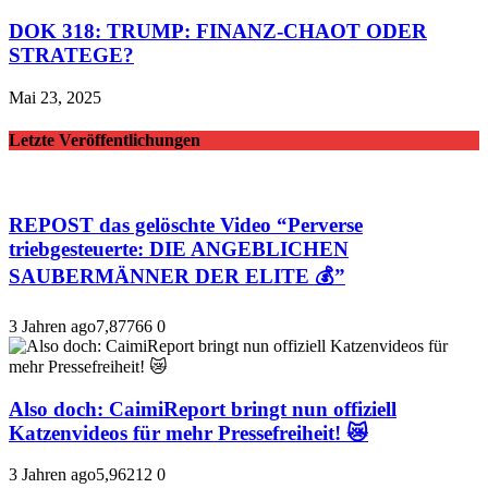
DOK 318: TRUMP: FINANZ-CHAOT ODER
STRATEGE?
Mai 23, 2025
Letzte Veröffentlichungen
REPOST das gelöschte Video “Perverse
triebgesteuerte: DIE ANGEBLICHEN
SAUBERMÄNNER DER ELITE 💰”
3 Jahren ago
7,877
66
0
Also doch: CaimiReport bringt nun offiziell
Katzenvideos für mehr Pressefreiheit! 😿
3 Jahren ago
5,962
12
0