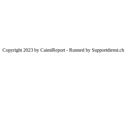
CHC Caimi Health Consulting AG
Neuweilerstrasse 101 | CH-4054 Basel
IBAN:
CH33 0023 3233 1748 2301 A
BIC:
UBSWCHZH80A
Bank:
UBS Switzerland AG, CH-8098 Zürich
Copyright 2023 by CaimiReport - Runned by Supportdienst.ch