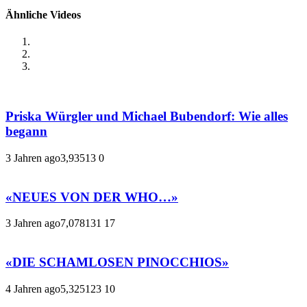
Ähnliche Videos
Priska Würgler und Michael Bubendorf: Wie alles
begann
3 Jahren ago
3,935
13
0
«NEUES VON DER WHO…»
3 Jahren ago
7,078
131
17
«DIE SCHAMLOSEN PINOCCHIOS»
4 Jahren ago
5,325
123
10