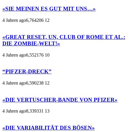
«SIE MEINEN ES GUT MIT UNS…»
4 Jahren ago
6,764
206
12
«GREAT RESET, UN, CLUB OF ROME ET AL.:
DIE ZOMBIE-WELT!»
4 Jahren ago
6,552
176
10
“PIFZER-DRECK”
4 Jahren ago
6,590
238
12
«DIE VERTUSCHER-BANDE VON PFIZER»
4 Jahren ago
8,339
331
13
«DIE VARIABILITÄT DES BÖSEN»