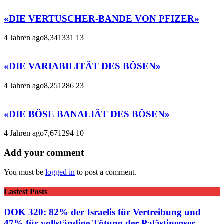
«DIE VERTUSCHER-BANDE VON PFIZER»
4 Jahren ago
8,341
331
13
«DIE VARIABILITÄT DES BÖSEN»
4 Jahren ago
8,251
286
23
«DIE BÖSE BANALIÄT DES BÖSEN»
4 Jahren ago
7,671
294
10
Add your comment
You must be
logged in
to post a comment.
Lastest Posts
DOK 320: 82% der Israelis für Vertreibung und
47% für vollständige Tötung der Palästinenser