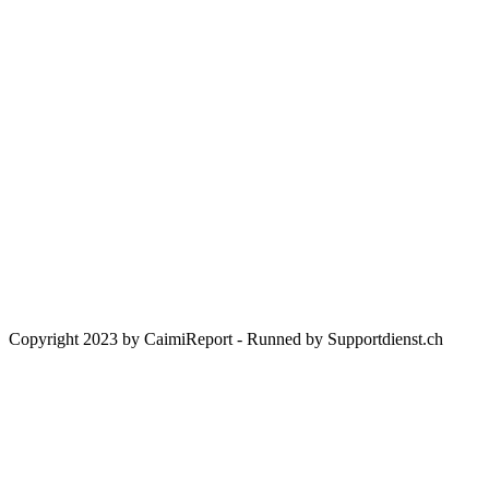
Homepage für wahre Geschichten, oft hinter der Geschichte.
Hier finden Sie alle unsere Videos und Blogs zu aktuellem und
historischem Geschehen betreffend Gesellschaft, Politik, Medizin,
Kultur und Sport.
Spenden Sie für unsere Arbeit:
CHC Caimi Health Consulting AG
Neuweilerstrasse 101 | CH-4054 Basel
IBAN:
CH33 0023 3233 1748 2301 A
BIC:
UBSWCHZH80A
Bank:
UBS Switzerland AG, CH-8098 Zürich
Copyright 2023 by CaimiReport - Runned by Supportdienst.ch