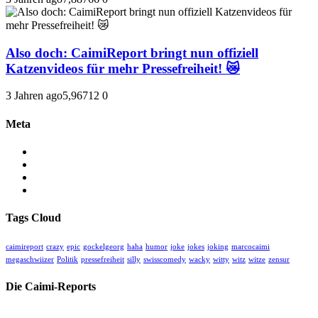
Also doch: CaimiReport bringt nun offiziell
Katzenvideos für mehr Pressefreiheit! 😿
3 Jahren ago
5,967
12
0
Meta
Anmelden
Eintrags-Feed
Kommentar-Feed
WordPress.org
Tags Cloud
caimireport
crazy
epic
gockelgeorg
haha
humor
joke
jokes
joking
marcocaimi
megaschwiizer
Politik
pressefreiheit
silly
swisscomedy
wacky
witty
witz
witze
zensur
Die Caimi-Reports
Herzlich willkommen auf unserer kritischen unabhängigen Medien-