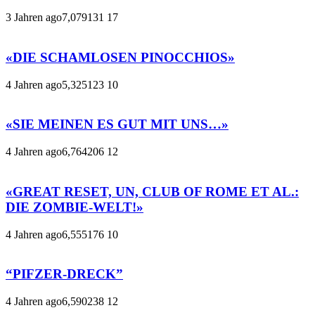
3 Jahren ago
7,079
131
17
«DIE SCHAMLOSEN PINOCCHIOS»
4 Jahren ago
5,325
123
10
«SIE MEINEN ES GUT MIT UNS…»
4 Jahren ago
6,764
206
12
«GREAT RESET, UN, CLUB OF ROME ET AL.:
DIE ZOMBIE-WELT!»
4 Jahren ago
6,555
176
10
“PIFZER-DRECK”
4 Jahren ago
6,590
238
12