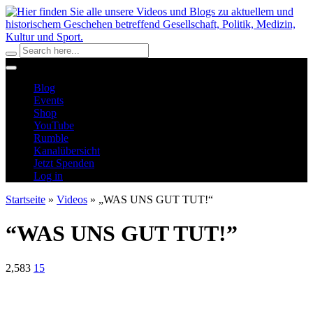
Blog
Events
Shop
YouTube
Rumble
Kanalübersicht
Jetzt Spenden
Log in
Startseite
»
Videos
»
„WAS UNS GUT TUT!“
“WAS UNS GUT TUT!”
2,583
15