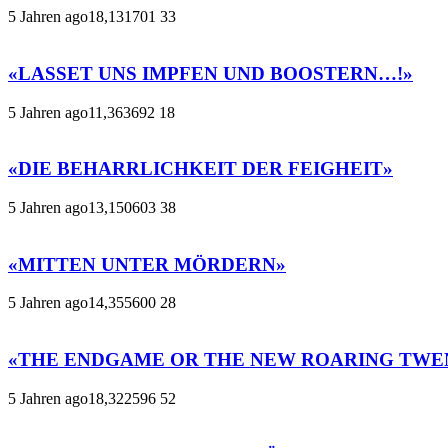
5 Jahren ago
18,131
701
33
«LASSET UNS IMPFEN UND BOOSTERN…!»
5 Jahren ago
11,363
692
18
«DIE BEHARRLICHKEIT DER FEIGHEIT»
5 Jahren ago
13,150
603
38
«MITTEN UNTER MÖRDERN»
5 Jahren ago
14,355
600
28
«THE ENDGAME OR THE NEW ROARING TWE
5 Jahren ago
18,322
596
52