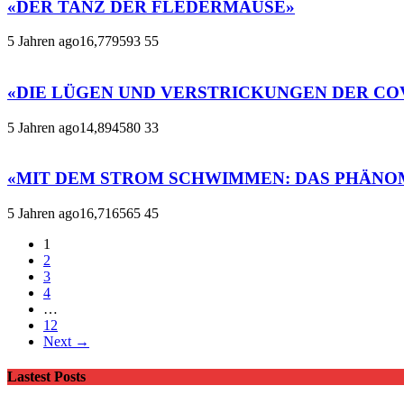
«DER TANZ DER FLEDERMÄUSE»
5 Jahren ago
16,779
593
55
«DIE LÜGEN UND VERSTRICKUNGEN DER CO
5 Jahren ago
14,894
580
33
«MIT DEM STROM SCHWIMMEN: DAS PHÄNO
5 Jahren ago
16,716
565
45
1
2
3
4
…
12
Next →
Lastest Posts