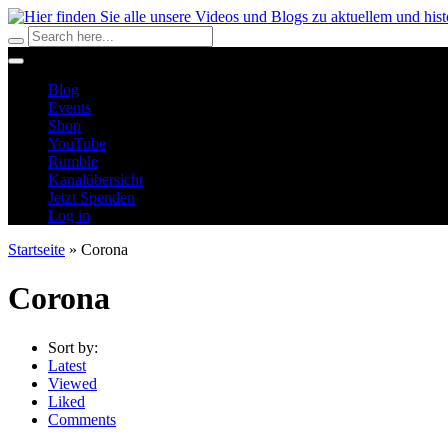
Blog
Events
Shop
YouTube
Rumble
Kanalübersicht
Jetzt Spenden
Log in
Startseite
»
Corona
Corona
Sort by:
Latest
Viewed
Liked
Comments