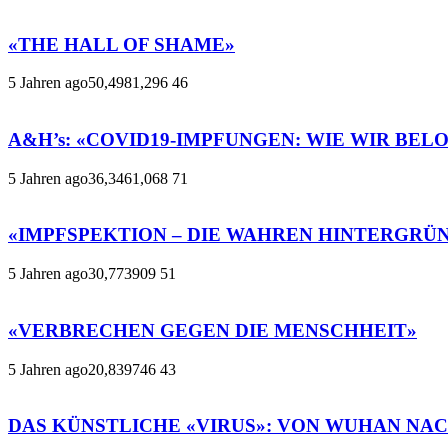
«THE HALL OF SHAME»
5 Jahren ago
50,498
1,296
46
A&H’s: «COVID19-IMPFUNGEN: WIE WIR BE
5 Jahren ago
36,346
1,068
71
«IMPFSPEKTION – DIE WAHREN HINTERGRÜ
5 Jahren ago
30,773
909
51
«VERBRECHEN GEGEN DIE MENSCHHEIT»
5 Jahren ago
20,839
746
43
DAS KÜNSTLICHE «VIRUS»: VON WUHAN NAC