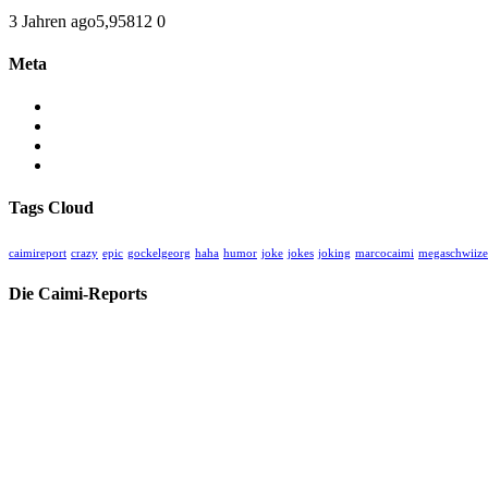
3 Jahren ago
5,958
12
0
Meta
Anmelden
Eintrags-Feed
Kommentar-Feed
WordPress.org
Tags Cloud
caimireport
crazy
epic
gockelgeorg
haha
humor
joke
jokes
joking
marcocaimi
megaschwiize
Die Caimi-Reports
Herzlich willkommen auf unserer kritischen unabhängigen Medien-Ho
Hier finden Sie alle unsere Videos und Blogs zu aktuellem und histori
Spenden Sie für unsere Arbeit:
CHC Caimi Health Consulting AG
Neuweilerstrasse 101 | CH-4054 Basel
IBAN: