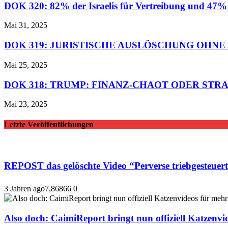
DOK 320: 82% der Israelis für Vertreibung und 47% f
Mai 31, 2025
DOK 319: JURISTISCHE AUSLÖSCHUNG OHNE
Mai 25, 2025
DOK 318: TRUMP: FINANZ-CHAOT ODER STR
Mai 23, 2025
Letzte Veröffentlichungen
REPOST das gelöschte Video “Perverse triebge
3 Jahren ago
7,868
66
0
Also doch: CaimiReport bringt nun offiziell Katzenvid